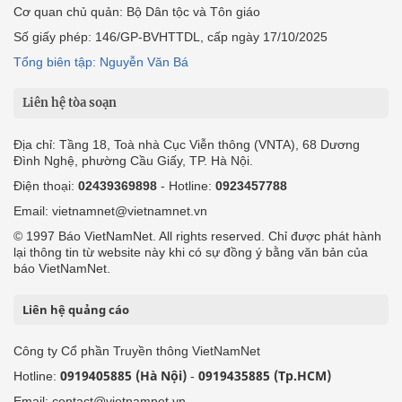
Cơ quan chủ quản: Bộ Dân tộc và Tôn giáo
Số giấy phép: 146/GP-BVHTTDL, cấp ngày 17/10/2025
Tổng biên tập: Nguyễn Văn Bá
Liên hệ tòa soạn
Địa chỉ: Tầng 18, Toà nhà Cục Viễn thông (VNTA), 68 Dương
Đình Nghệ, phường Cầu Giấy, TP. Hà Nội.
Điện thoại:
02439369898
- Hotline:
0923457788
Email: vietnamnet@vietnamnet.vn
© 1997 Báo VietNamNet. All rights reserved. Chỉ được phát hành
lại thông tin từ website này khi có sự đồng ý bằng văn bản của
báo VietNamNet.
Liên hệ quảng cáo
Công ty Cổ phần Truyền thông VietNamNet
0919405885 (Hà Nội)
0919435885 (Tp.HCM)
Hotline:
-
Email: contact@vietnamnet.vn