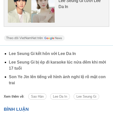
Lee Seung Gi cưới Lee
Da In
Lee Seung Gi kết hôn với Lee Da In
Lee Seung Gi bị ép đi karaoke lúc nửa đêm khi mới
17 tuổi
Son Ye Jin lên tiếng về hình ảnh nghi lộ rõ mặt con
trai
Xem thêm về:
Sao Hàn
Lee Da In
Lee Seung Gi