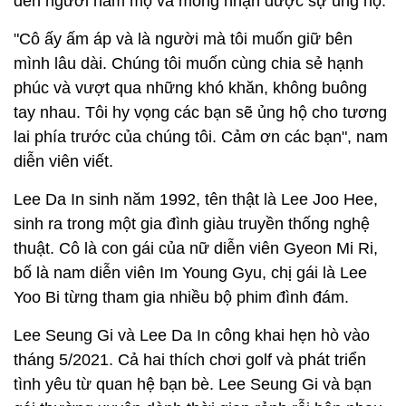
đến người hâm mộ và mong nhận được sự ủng hộ.
"Cô ấy ấm áp và là người mà tôi muốn giữ bên
mình lâu dài. Chúng tôi muốn cùng chia sẻ hạnh
phúc và vượt qua những khó khăn, không buông
tay nhau. Tôi hy vọng các bạn sẽ ủng hộ cho tương
lai phía trước của chúng tôi. Cảm ơn các bạn", nam
diễn viên viết.
Lee Da In sinh năm 1992, tên thật là Lee Joo Hee,
sinh ra trong một gia đình giàu truyền thống nghệ
thuật. Cô là con gái của nữ diễn viên Gyeon Mi Ri,
bố là nam diễn viên Im Young Gyu, chị gái là Lee
Yoo Bi từng tham gia nhiều bộ phim đình đám.
Lee Seung Gi và Lee Da In công khai hẹn hò vào
tháng 5/2021. Cả hai thích chơi golf và phát triển
tình yêu từ quan hệ bạn bè. Lee Seung Gi và bạn