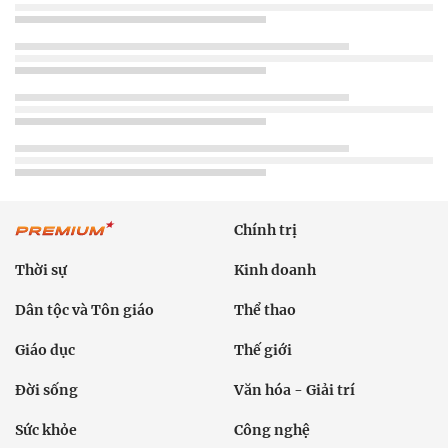
Chính trị
Thời sự
Kinh doanh
Dân tộc và Tôn giáo
Thể thao
Giáo dục
Thế giới
Đời sống
Văn hóa - Giải trí
Sức khỏe
Công nghệ