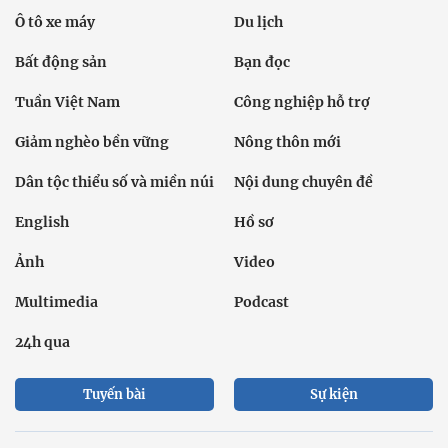
Ô tô xe máy
Du lịch
Bất động sản
Bạn đọc
Tuần Việt Nam
Công nghiệp hỗ trợ
Giảm nghèo bền vững
Nông thôn mới
Dân tộc thiểu số và miền núi
Nội dung chuyên đề
English
Hồ sơ
Ảnh
Video
Multimedia
Podcast
24h qua
Tuyến bài
Sự kiện