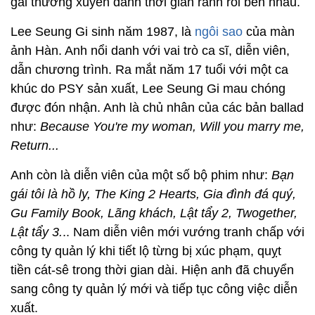
gái thường xuyên dành thời gian rảnh rỗi bên nhau.
Lee Seung Gi sinh năm 1987, là
ngôi sao
của màn
ảnh Hàn. Anh nổi danh với vai trò ca sĩ, diễn viên,
dẫn chương trình. Ra mắt năm 17 tuổi với một ca
khúc do PSY sản xuất, Lee Seung Gi mau chóng
được đón nhận. Anh là chủ nhân của các bản ballad
như:
Because You're my woman, Will you marry me,
Return...
Anh còn là diễn viên của một số bộ phim như:
Bạn
gái tôi là hồ ly, The King 2 Hearts, Gia đình đá quý,
Gu Family Book, Lãng khách, Lật tẩy 2, Twogether,
Lật tẩy 3.
.. Nam diễn viên mới vướng tranh chấp với
công ty quản lý khi tiết lộ từng bị xúc phạm, quỵt
tiền cát-sê trong thời gian dài. Hiện anh đã chuyển
sang công ty quản lý mới và tiếp tục công việc diễn
xuất.