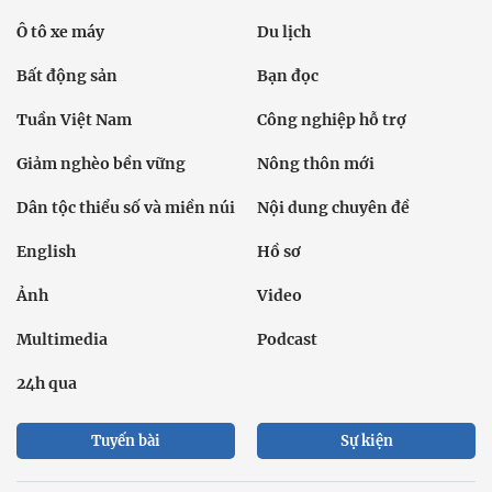
Ô tô xe máy
Du lịch
Bất động sản
Bạn đọc
Tuần Việt Nam
Công nghiệp hỗ trợ
Giảm nghèo bền vững
Nông thôn mới
Dân tộc thiểu số và miền núi
Nội dung chuyên đề
English
Hồ sơ
Ảnh
Video
Multimedia
Podcast
24h qua
Tuyến bài
Sự kiện