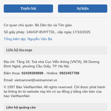
Tuyến bài
Sự kiện
Cơ quan chủ quản: Bộ Dân tộc và Tôn giáo
Số giấy phép: 146/GP-BVHTTDL, cấp ngày 17/10/2025
Tổng biên tập: Nguyễn Văn Bá
Liên hệ tòa soạn
Địa chỉ: Tầng 18, Toà nhà Cục Viễn thông (VNTA), 68 Dương
Đình Nghệ, phường Cầu Giấy, TP. Hà Nội.
Điện thoại:
02439369898
- Hotline:
0923457788
Email: vietnamnet@vietnamnet.vn
© 1997 Báo VietNamNet. All rights reserved. Chỉ được phát hành
lại thông tin từ website này khi có sự đồng ý bằng văn bản của
báo VietNamNet.
Liên hệ quảng cáo