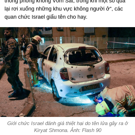
thống phòng không Vòm Sắt, trong khi một số quả
lại rơi xuống những khu vực không người ở”, các
quan chức Israel giấu tên cho hay.
Giới chức Israel đánh giá thiệt hại do tên lửa gây ra ở
Kiryat Shmona. Ảnh: Flash 90