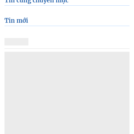
Tin cùng chuyên mục
Tin mới