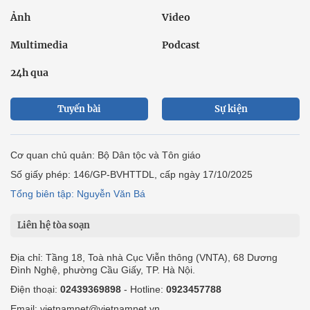
Ảnh
Video
Multimedia
Podcast
24h qua
Tuyến bài
Sự kiện
Cơ quan chủ quản: Bộ Dân tộc và Tôn giáo
Số giấy phép: 146/GP-BVHTTDL, cấp ngày 17/10/2025
Tổng biên tập: Nguyễn Văn Bá
Liên hệ tòa soạn
Địa chỉ: Tầng 18, Toà nhà Cục Viễn thông (VNTA), 68 Dương
Đình Nghệ, phường Cầu Giấy, TP. Hà Nội.
Điện thoại:
02439369898
- Hotline:
0923457788
Email: vietnamnet@vietnamnet.vn