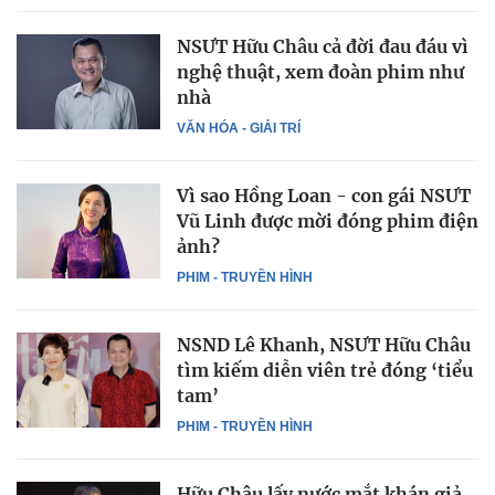
NSƯT Hữu Châu cả đời đau đáu vì
nghệ thuật, xem đoàn phim như
nhà
VĂN HÓA - GIẢI TRÍ
Vì sao Hồng Loan - con gái NSƯT
Vũ Linh được mời đóng phim điện
ảnh?
PHIM - TRUYỀN HÌNH
NSND Lê Khanh, NSƯT Hữu Châu
tìm kiếm diễn viên trẻ đóng ‘tiểu
tam’
PHIM - TRUYỀN HÌNH
Hữu Châu lấy nước mắt khán giả