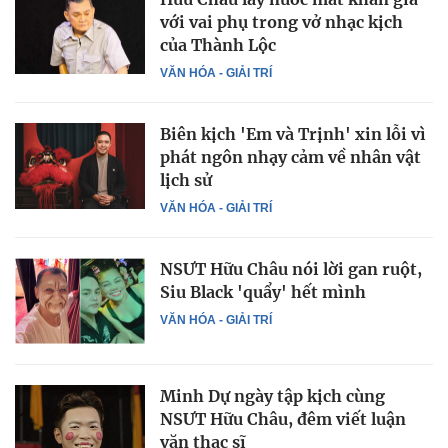
với vai phụ trong vở nhạc kịch
của Thành Lộc
VĂN HÓA - GIẢI TRÍ
Biên kịch 'Em và Trịnh' xin lỗi vì
phát ngôn nhạy cảm về nhân vật
lịch sử
VĂN HÓA - GIẢI TRÍ
NSƯT Hữu Châu nói lời gan ruột,
Siu Black 'quẩy' hết mình
VĂN HÓA - GIẢI TRÍ
Minh Dự ngày tập kịch cùng
NSƯT Hữu Châu, đêm viết luận
văn thạc sĩ