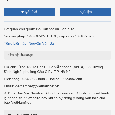
Tuyến bài
Sự kiện
Cơ quan chủ quản: Bộ Dân tộc và Tôn giáo
Số giấy phép: 146/GP-BVHTTDL, cấp ngày 17/10/2025
Tổng biên tập: Nguyễn Văn Bá
Liên hệ tòa soạn
Địa chỉ: Tầng 18, Toà nhà Cục Viễn thông (VNTA), 68 Dương
Đình Nghệ, phường Cầu Giấy, TP. Hà Nội.
Điện thoại:
02439369898
- Hotline:
0923457788
Email: vietnamnet@vietnamnet.vn
© 1997 Báo VietNamNet. All rights reserved. Chỉ được phát hành
lại thông tin từ website này khi có sự đồng ý bằng văn bản của
báo VietNamNet.
Liên hệ quảng cáo