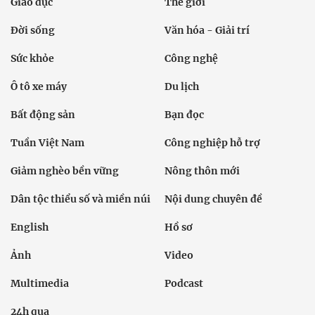
Giáo dục
Thế giới
Đời sống
Văn hóa - Giải trí
Sức khỏe
Công nghệ
Ô tô xe máy
Du lịch
Bất động sản
Bạn đọc
Tuần Việt Nam
Công nghiệp hỗ trợ
Giảm nghèo bền vững
Nông thôn mới
Dân tộc thiểu số và miền núi
Nội dung chuyên đề
English
Hồ sơ
Ảnh
Video
Multimedia
Podcast
24h qua