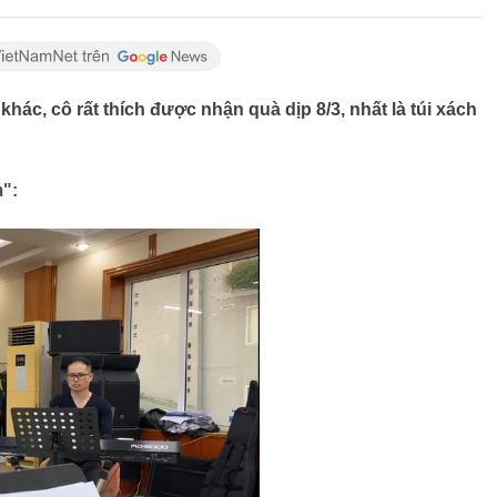
hác, cô rất thích được nhận quà dịp 8/3, nhất là túi xách
m":