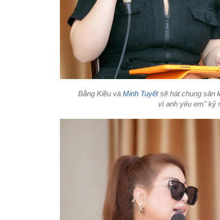
Bằng Kiều và
Minh Tuyết
sẽ hát chung sân k
vì anh yêu em
" kỷ