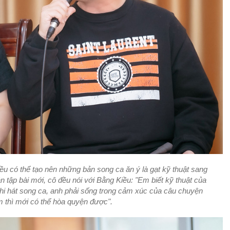
iều có thể tạo nên những bản song ca ăn ý là gạt kỹ thuật sang
n tập bài mới, cô đều nói với Bằng Kiều: "Em biết kỹ thuật của
 khi hát song ca, anh phải sống trong cảm xúc của câu chuyện
m thì mới có thể hòa quyện được".