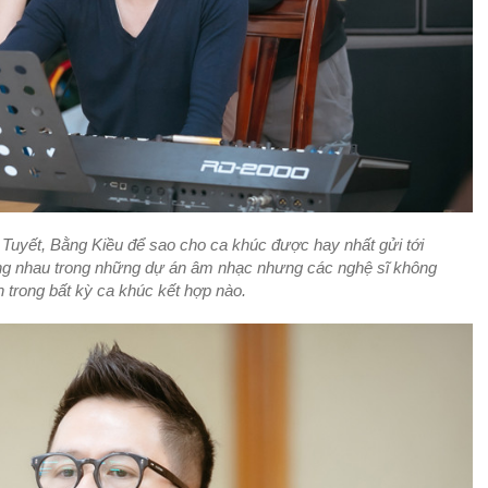
h Tuyết, Bằng Kiều để sao cho ca khúc được hay nhất gửi tới
ng nhau trong những dự án âm nhạc nhưng các nghệ sĩ không
 trong bất kỳ ca khúc kết hợp nào.