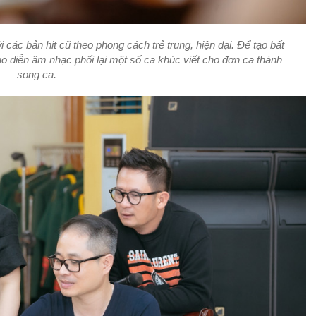
các bản hit cũ theo phong cách trẻ trung, hiện đại. Để tạo bất
ạo diễn âm nhạc phối lại một số ca khúc viết cho đơn ca thành
song ca.