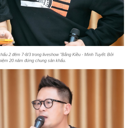
hấu 2 đêm 7-8/3 trong liveshow
"Bằng Kiều - Minh Tuyết: Bởi
 niệm 20 năm đứng chung sân khấu.