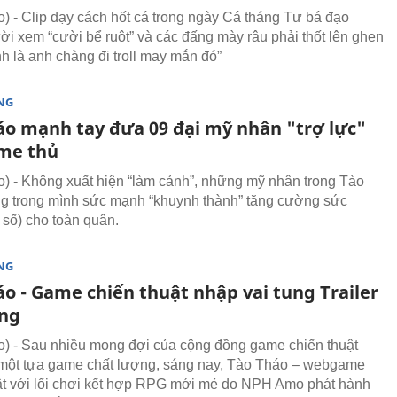
 - Clip dạy cách hốt cá trong ngày Cá tháng Tư bá đạo
ời xem “cười bể ruột” và các đấng mày râu phải thốt lên ghen
nh là anh chàng đi troll may mắn đó”
NG
áo mạnh tay đưa 09 đại mỹ nhân "trợ lực"
me thủ
 - Không xuất hiện “làm cảnh”, những mỹ nhân trong Tào
 trong mình sức mạnh “khuynh thành” tăng cường sức
 số) cho toàn quân.
NG
áo - Game chiến thuật nhập vai tung Trailer
ng
 - Sau nhiều mong đợi của cộng đồng game chiến thuật
một tựa game chất lượng, sáng nay, Tào Tháo – webgame
ật với lối chơi kết hợp RPG mới mẻ do NPH Amo phát hành