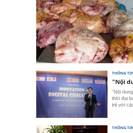
THÔNG TI
"Nội du
"Nội dung
thời đại b
trẻ với cá
THÔNG TI