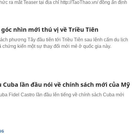
hức ra mắt Teaser tại địa chỉ http://TaoThao.vn/ đồng ấn định
góc nhìn mới thú vị về Triều Tiên
ch phương Tây đầu tiên tới Triều Tiên sau lệnh cấm du lịch
ã chứng kiến một sự thay đổi mới mẻ ở quốc gia này.
ụ Cuba lần đầu nói về chính sách mới của Mỹ
uba Fidel Castro lần đầu lên tiếng về chính sách Cuba mới
NG