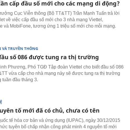
 cần cấp đầu số mới cho các mạng di động?
rưởng Cục Viễn thông (Bộ TT&TT) Trần Mạnh Tuấn trả lời
t về việc cấp đầu số mới cho 3 nhà mạng Viettel,
 và MobiFone, tương ứng 1 triệu số mới cho mỗi mạng.
N VÀ TRUYỀN THÔNG
ầu số 086 được tung ra thị trường
nh Phương, Phó TGĐ Tập đoàn Viettel cho biết đầu số 086
TT vừa cấp cho nhà mạng này sẽ được tung ra thị trường
g tuần đầu tháng 3.
Ệ
uyên tố mới đã có chủ, chưa có tên
quốc tế hóa cơ bản và ứng dụng (IUPAC), ngày 30/12/2015
thức tuyên bố chấp nhận công phát minh 4 nguyên tố mới