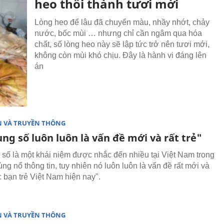
heo thối thành tươi mới
Lòng heo để lâu đã chuyển màu, nhầy nhớt, chảy
nước, bốc mùi … nhưng chỉ cần ngâm qua hóa
chất, số lòng heo này sẽ lập tức trở nên tươi mới,
không còn mùi khó chịu. Đây là hành vi đáng lên
án
N VÀ TRUYỀN THÔNG
ng số luôn luôn là vấn đề mới và rất trẻ"
 số là một khái niệm được nhắc đến nhiều tại Việt Nam trong
ùng nổ thông tin, tuy nhiên nó luôn luôn là vấn đề rất mới và
c bạn trẻ Việt Nam hiện nay".
N VÀ TRUYỀN THÔNG