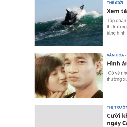
THẾ GIỚI
Xem tà
Tập đoàn 
thị trườn
tàng hình
VĂN HÓA - 
Hình ả
Có vẻ như
thường xu
THỊ TRƯỜ
Cười k
ngày C