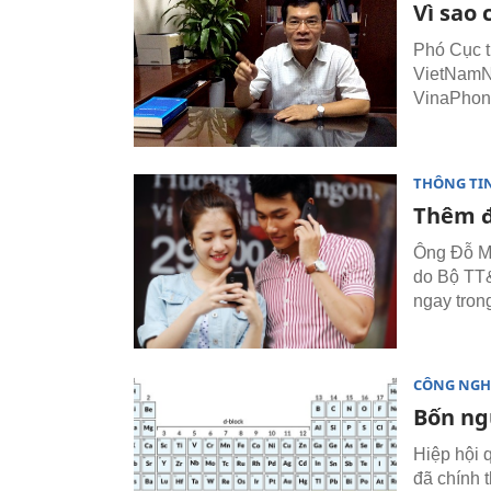
Vì sao
Phó Cục t
VietNamNe
VinaPhone
THÔNG TI
Thêm đ
Ông Đỗ Mi
do Bộ TT&
ngay tron
CÔNG NGH
Bốn ng
Hiệp hội 
đã chính 