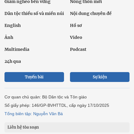
Giảm nghèo bền vững
Nông thôn mới
Dân tộc thiểu số và miền núi
Nội dung chuyên đề
English
Hồ sơ
Ảnh
Video
Multimedia
Podcast
24h qua
Tuyến bài
Sự kiện
Cơ quan chủ quản: Bộ Dân tộc và Tôn giáo
Số giấy phép: 146/GP-BVHTTDL, cấp ngày 17/10/2025
Tổng biên tập: Nguyễn Văn Bá
Liên hệ tòa soạn