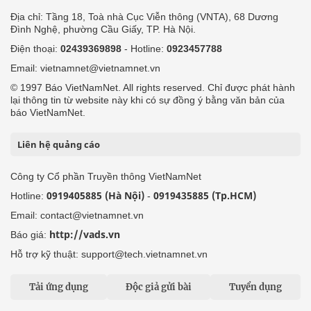
Địa chỉ: Tầng 18, Toà nhà Cục Viễn thông (VNTA), 68 Dương
Đình Nghệ, phường Cầu Giấy, TP. Hà Nội.
Điện thoại:
02439369898
- Hotline:
0923457788
Email: vietnamnet@vietnamnet.vn
© 1997 Báo VietNamNet. All rights reserved. Chỉ được phát hành
lại thông tin từ website này khi có sự đồng ý bằng văn bản của
báo VietNamNet.
Liên hệ quảng cáo
Công ty Cổ phần Truyền thông VietNamNet
0919405885 (Hà Nội)
0919435885 (Tp.HCM)
Hotline:
-
Email: contact@vietnamnet.vn
http://vads.vn
Báo giá:
Hỗ trợ kỹ thuật: support@tech.vietnamnet.vn
Tải ứng dụng
Độc giả gửi bài
Tuyển dụng