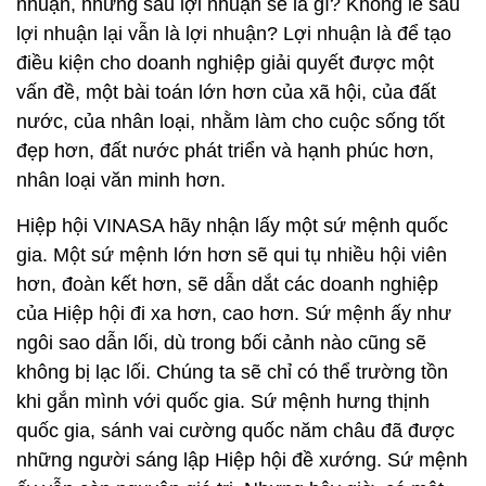
nhuận, nhưng sau lợi nhuận sẽ là gì? Không lẽ sau
lợi nhuận lại vẫn là lợi nhuận? Lợi nhuận là để tạo
điều kiện cho doanh nghiệp giải quyết được một
vấn đề, một bài toán lớn hơn của xã hội, của đất
nước, của nhân loại, nhằm làm cho cuộc sống tốt
đẹp hơn, đất nước phát triển và hạnh phúc hơn,
nhân loại văn minh hơn.
Hiệp hội VINASA hãy nhận lấy một sứ mệnh quốc
gia. Một sứ mệnh lớn hơn sẽ qui tụ nhiều hội viên
hơn, đoàn kết hơn, sẽ dẫn dắt các doanh nghiệp
của Hiệp hội đi xa hơn, cao hơn. Sứ mệnh ấy như
ngôi sao dẫn lối, dù trong bối cảnh nào cũng sẽ
không bị lạc lối. Chúng ta sẽ chỉ có thể trường tồn
khi gắn mình với quốc gia. Sứ mệnh hưng thịnh
quốc gia, sánh vai cường quốc năm châu đã được
những người sáng lập Hiệp hội đề xướng. Sứ mệnh