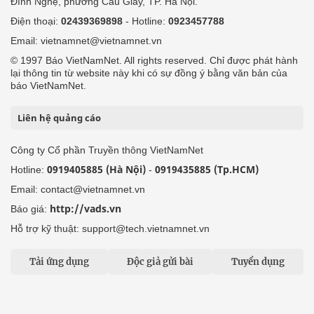
Đình Nghệ, phường Cầu Giấy, TP. Hà Nội.
Điện thoại:
02439369898
- Hotline:
0923457788
Email: vietnamnet@vietnamnet.vn
© 1997 Báo VietNamNet. All rights reserved. Chỉ được phát hành
lại thông tin từ website này khi có sự đồng ý bằng văn bản của
báo VietNamNet.
Liên hệ quảng cáo
Công ty Cổ phần Truyền thông VietNamNet
0919405885 (Hà Nội)
0919435885 (Tp.HCM)
Hotline:
-
Email: contact@vietnamnet.vn
http://vads.vn
Báo giá:
Hỗ trợ kỹ thuật: support@tech.vietnamnet.vn
Tải ứng dụng
Độc giả gửi bài
Tuyển dụng