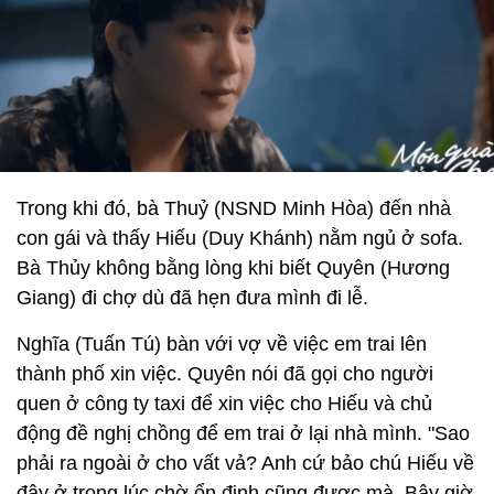
Trong khi đó, bà Thuỷ (NSND Minh Hòa) đến nhà
con gái và thấy Hiếu (Duy Khánh) nằm ngủ ở sofa.
Bà Thủy không bằng lòng khi biết Quyên (Hương
Giang) đi chợ dù đã hẹn đưa mình đi lễ.
Nghĩa (Tuấn Tú) bàn với vợ về việc em trai lên
thành phố xin việc. Quyên nói đã gọi cho người
quen ở công ty taxi để xin việc cho Hiếu và chủ
động đề nghị chồng để em trai ở lại nhà mình. "Sao
phải ra ngoài ở cho vất vả? Anh cứ bảo chú Hiếu về
đây ở trong lúc chờ ổn định cũng được mà. Bây giờ