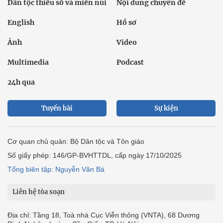
Dân tộc thiểu số và miền núi
Nội dung chuyên đề
English
Hồ sơ
Ảnh
Video
Multimedia
Podcast
24h qua
Tuyến bài
Sự kiện
Cơ quan chủ quản: Bộ Dân tộc và Tôn giáo
Số giấy phép: 146/GP-BVHTTDL, cấp ngày 17/10/2025
Tổng biên tập: Nguyễn Văn Bá
Liên hệ tòa soạn
Địa chỉ: Tầng 18, Toà nhà Cục Viễn thông (VNTA), 68 Dương