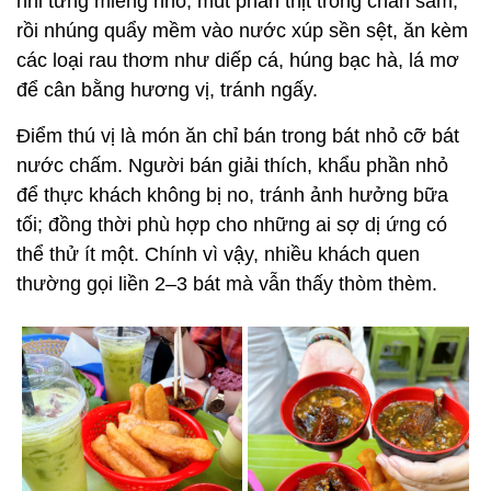
nhi từng miếng nhỏ, mút phần thịt trong chân sam,
rồi nhúng quẩy mềm vào nước xúp sền sệt, ăn kèm
các loại rau thơm như diếp cá, húng bạc hà, lá mơ
để cân bằng hương vị, tránh ngấy.
Điểm thú vị là món ăn chỉ bán trong bát nhỏ cỡ bát
nước chấm. Người bán giải thích, khẩu phần nhỏ
để thực khách không bị no, tránh ảnh hưởng bữa
tối; đồng thời phù hợp cho những ai sợ dị ứng có
thể thử ít một. Chính vì vậy, nhiều khách quen
thường gọi liền 2–3 bát mà vẫn thấy thòm thèm.