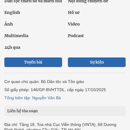
Dân tộc thiểu số và miền núi
Nội dung chuyên đề
English
Hồ sơ
Ảnh
Video
Multimedia
Podcast
24h qua
Tuyến bài
Sự kiện
Cơ quan chủ quản: Bộ Dân tộc và Tôn giáo
Số giấy phép: 146/GP-BVHTTDL, cấp ngày 17/10/2025
Tổng biên tập: Nguyễn Văn Bá
Liên hệ tòa soạn
Địa chỉ: Tầng 18, Toà nhà Cục Viễn thông (VNTA), 68 Dương
Đình Nghệ, phường Cầu Giấy, TP. Hà Nội.