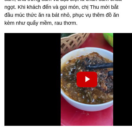
ngọt. Khi khách đến và gọi món, chị Thu mới bắt
đầu múc thức ăn ra bát nhỏ, phục vụ thêm đồ ăn
kèm như quẩy mềm, rau thơm.