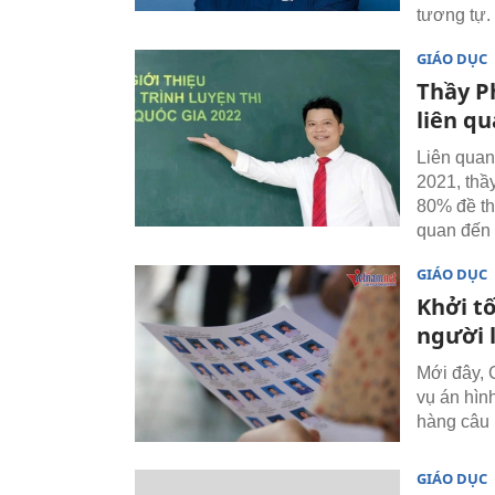
tương tự.
GIÁO DỤC
Thầy P
liên q
Liên quan
2021, thầ
80% đề thi
quan đến đ
GIÁO DỤC
Khởi t
người 
Mới đây, 
vụ án hìn
hàng câu 
GIÁO DỤC