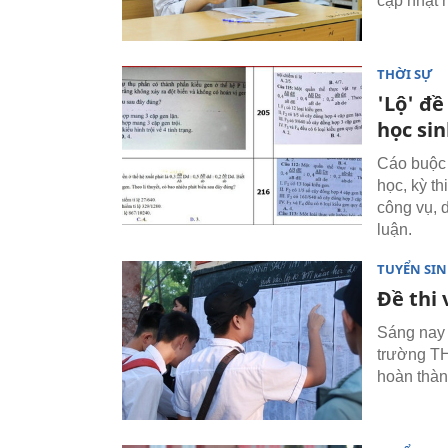
cập nhật 
THỜI SỰ
'Lộ' đ
học sin
Cáo buộc c
học, kỳ t
công vụ, 
luận.
TUYỂN SI
Đề thi
Sáng nay 
trường T
hoàn thàn