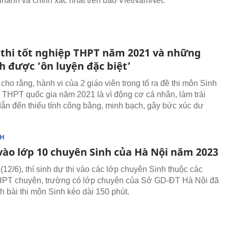
nhanh và chính xác nhất trên báo VietNamNet.
ề thi tốt nghiệp THPT năm 2021 và những
h được ‘ôn luyện đặc biệt’
ho rằng, hành vi của 2 giáo viên trong tổ ra đề thi môn Sinh
hi THPT quốc gia năm 2021 là vì động cơ cá nhân, làm trái
dẫn đến thiếu tính công bằng, minh bạch, gây bức xúc dư
NH
 vào lớp 10 chuyên Sinh của Hà Nội năm 2023
(12/6), thí sinh dự thi vào các lớp chuyên Sinh thuộc các
HPT chuyên, trường có lớp chuyên của Sở GD-ĐT Hà Nội đã
h bài thi môn Sinh kéo dài 150 phút.