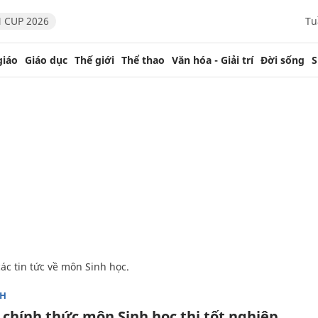
 CUP 2026
Tu
giáo
Giáo dục
Thế giới
Thể thao
Văn hóa - Giải trí
Đời sống
S
các tin tức về môn Sinh học.
NH
 chính thức môn Sinh học thi tốt nghiệp