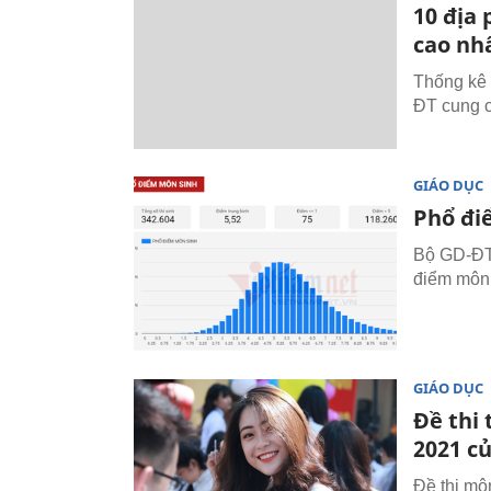
10 địa
cao nh
Thống kê 
ĐT cung c
GIÁO DỤC
Phổ đi
Bộ GD-ĐT 
điểm môn 
GIÁO DỤC
Đề thi
2021 c
Đề thi mô