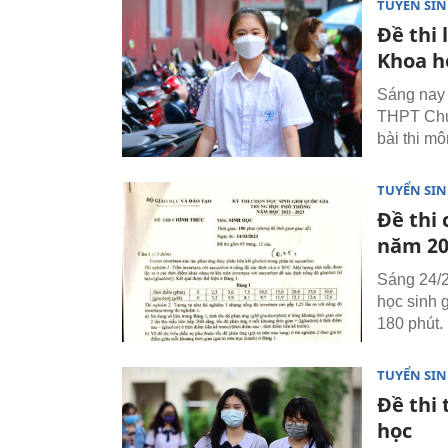
TUYỂN SI
Đề thi
Khoa h
Sáng nay 
THPT Chu
bài thi mô
TUYỂN SI
Đề thi 
năm 20
Sáng 24/2,
học sinh 
180 phút.
TUYỂN SI
Đề thi
học