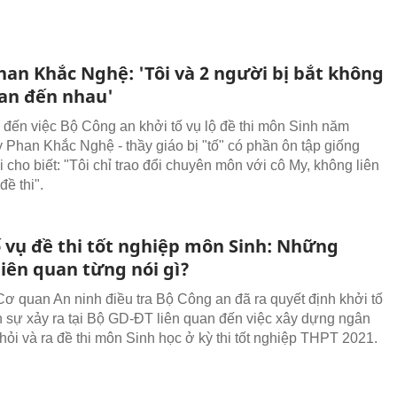
han Khắc Nghệ: 'Tôi và 2 người bị bắt không
uan đến nhau'
 đến việc Bộ Công an khởi tố vụ lộ đề thi môn Sinh năm
y Phan Khắc Nghệ - thầy giáo bị "tố" có phần ôn tập giống
 cho biết: "Tôi chỉ trao đổi chuyên môn với cô My, không liên
ề thi".
ố vụ đề thi tốt nghiệp môn Sinh: Những
liên quan từng nói gì?
Cơ quan An ninh điều tra Bộ Công an đã ra quyết định khởi tố
h sự xảy ra tại Bộ GD-ĐT liên quan đến việc xây dựng ngân
hỏi và ra đề thi môn Sinh học ở kỳ thi tốt nghiệp THPT 2021.