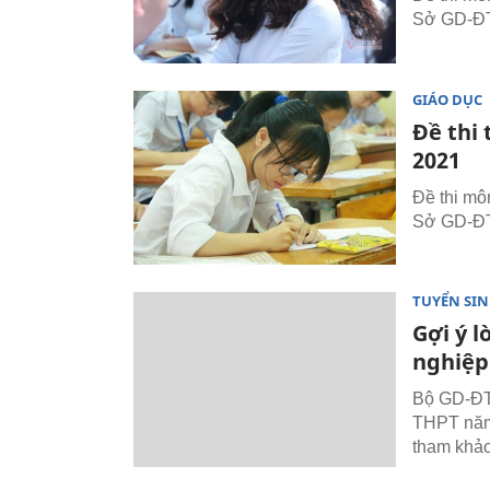
Sở GD-ĐT 
GIÁO DỤC
Đề thi
2021
Đề thi mô
Sở GD-ĐT 
TUYỂN SI
Gợi ý l
nghiệp
Bộ GD-ĐT 
THPT năm 
tham khảo