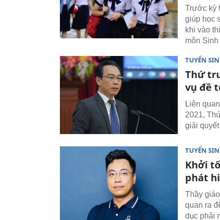
Trước kỳ 
giúp học s
khi vào t
môn Sinh 
TUYỂN SI
Thứ tr
vụ đề 
Liên quan
2021, Thứ
giải quyết
TUYỂN SI
Khởi tố
phát hi
Thầy giáo 
quan ra đ
dục phải n