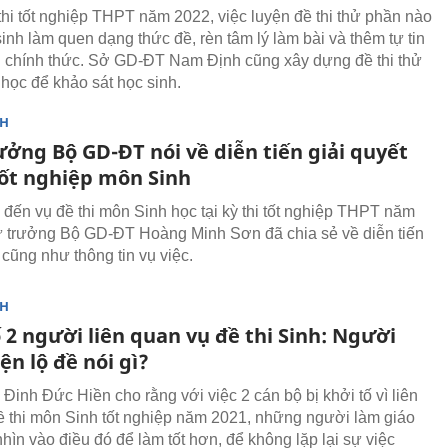
thi tốt nghiệp THPT năm 2022, việc luyện đề thi thử phần nào
inh làm quen dạng thức đề, rèn tâm lý làm bài và thêm tự tin
hi chính thức. Sở GD-ĐT Nam Định cũng xây dựng đề thi thử
học để khảo sát học sinh.
NH
ưởng Bộ GD-ĐT nói về diễn tiến giải quyết
tốt nghiệp môn Sinh
 đến vụ đề thi môn Sinh học tại kỳ thi tốt nghiệp THPT năm
 trưởng Bộ GD-ĐT Hoàng Minh Sơn đã chia sẻ về diễn tiến
 cũng như thông tin vụ việc.
NH
 2 người liên quan vụ đề thi Sinh: Người
ện lộ đề nói gì?
Đinh Đức Hiền cho rằng với việc 2 cán bộ bị khởi tố vì liên
ề thi môn Sinh tốt nghiệp năm 2021, những người làm giáo
hìn vào điều đó để làm tốt hơn, để không lặp lại sự việc