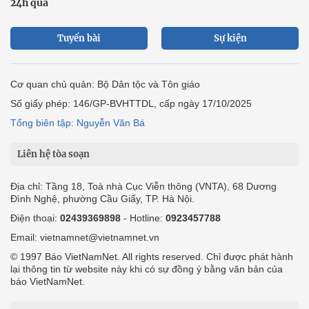
24h qua
Tuyến bài
Sự kiện
Cơ quan chủ quản: Bộ Dân tộc và Tôn giáo
Số giấy phép: 146/GP-BVHTTDL, cấp ngày 17/10/2025
Tổng biên tập: Nguyễn Văn Bá
Liên hệ tòa soạn
Địa chỉ: Tầng 18, Toà nhà Cục Viễn thông (VNTA), 68 Dương
Đình Nghệ, phường Cầu Giấy, TP. Hà Nội.
Điện thoại:
02439369898
- Hotline:
0923457788
Email: vietnamnet@vietnamnet.vn
© 1997 Báo VietNamNet. All rights reserved. Chỉ được phát hành
lại thông tin từ website này khi có sự đồng ý bằng văn bản của
báo VietNamNet.