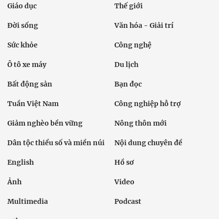
Giáo dục
Thế giới
Đời sống
Văn hóa - Giải trí
Sức khỏe
Công nghệ
Ô tô xe máy
Du lịch
Bất động sản
Bạn đọc
Tuần Việt Nam
Công nghiệp hỗ trợ
Giảm nghèo bền vững
Nông thôn mới
Dân tộc thiểu số và miền núi
Nội dung chuyên đề
English
Hồ sơ
Ảnh
Video
Multimedia
Podcast