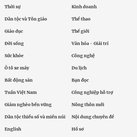
Thời sự
Kinh doanh
Dân tộc và Tôn giáo
Thể thao
Giáo dục
Thế giới
Đời sống
Văn hóa - Giải trí
Sức khỏe
Công nghệ
Ô tô xe máy
Du lịch
Bất động sản
Bạn đọc
Tuần Việt Nam
Công nghiệp hỗ trợ
Giảm nghèo bền vững
Nông thôn mới
Dân tộc thiểu số và miền núi
Nội dung chuyên đề
English
Hồ sơ