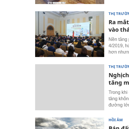
THỊ TRƯỜ
Ra mắt
vào th
Nền tảng 
4/2019, h
hơn nhưng
THỊ TRƯỜ
Nghịch
tăng m
Trong khi
tăng khôn
đường lớn
HỒI ÂM
Bán đấ