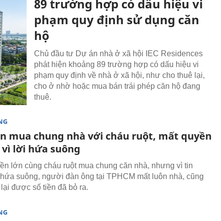
89 trường hợp có dấu hiệu vi
phạm quy định sử dụng căn
hộ
Chủ đầu tư Dự án nhà ở xã hội IEC Residences
phát hiện khoảng 89 trường hợp có dấu hiệu vi
phạm quy định về nhà ở xã hội, như cho thuê lại,
cho ở nhờ hoặc mua bán trái phép căn hộ đang
thuê.
NG
ền mua chung nhà với cháu ruột, mất quyền
 vì lời hứa suông
tiền lớn cùng cháu ruột mua chung căn nhà, nhưng vì tin
 hứa suông, người đàn ông tại TPHCM mất luôn nhà, cũng
lại được số tiền đã bỏ ra.
NG