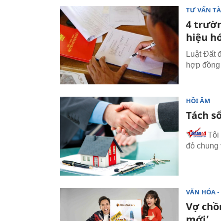
TƯ VẤN TÀ
4 trườ
hiệu h
Luật Đất 
hợp đồng 
HỒI ÂM
Tách s
Tôi
đỏ chung 
VĂN HÓA - 
Vợ chồ
mới’