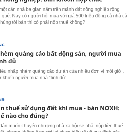
 một căn nhà ba gian nằm trên mảnh đất nông nghiệp rộng
quê. Nay có người hỏi mua với giá 500 triệu đồng cả nhà cả
chúng tôi bán thì có phải nộp thuế không?
NG
hèm quảng cáo bất động sản, người mua
nh đủ
êu nhập nhèm quảng cáo dự án của nhiều đơn vị môi giới,
ư khiến người mua nhà "lĩnh đủ"
NG
ền thuế sử dụng đất khi mua - bán NƠXH:
hế nào cho đúng?
dân muốn chuyển nhượng nhà xã hội sẽ phải nộp tiền thuế