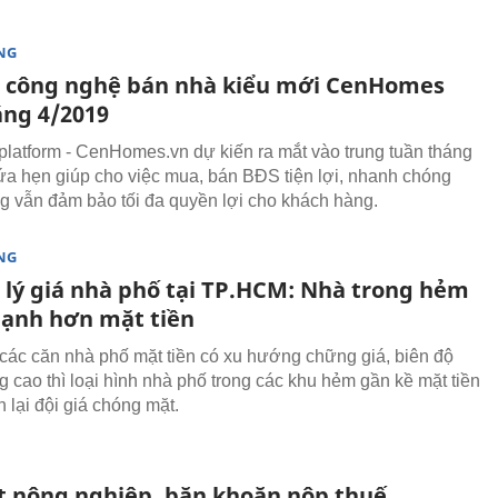
NG
 công nghệ bán nhà kiểu mới CenHomes
áng 4/2019
platform - CenHomes.vn dự kiến ra mắt vào trung tuần tháng
ứa hẹn giúp cho việc mua, bán BĐS tiện lợi, nhanh chóng
 vẫn đảm bảo tối đa quyền lợi cho khách hàng.
NG
 lý giá nhà phố tại TP.HCM: Nhà trong hẻm
ạnh hơn mặt tiền
 các căn nhà phố mặt tiền có xu hướng chững giá, biên độ
g cao thì loại hình nhà phố trong các khu hẻm gần kề mặt tiền
 lại đội giá chóng mặt.
t nông nghiệp, băn khoăn nộp thuế