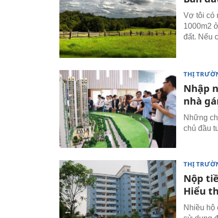
Vợ tôi có
1000m2 ở 
đất. Nếu 
THỊ TRƯỜ
Nhập n
nhà gá
Những chi
chủ đầu t
THỊ TRƯỜ
Nộp ti
Hiểu t
Nhiều hộ 