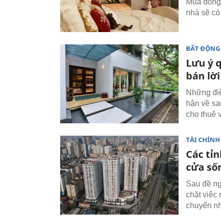
Mùa đông 
nhà sẽ có
BẤT ĐỘNG
Lưu ý 
bán lời
Những điề
hận về sa
cho thuê 
TÀI CHÍNH
Các tỉn
cửa số
Sau đề ng
chặt việc
chuyển nh