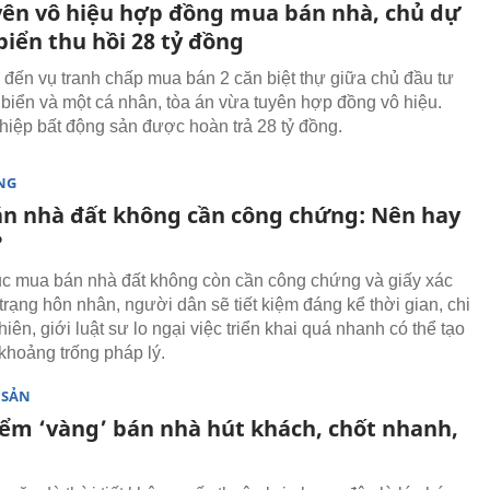
yên vô hiệu hợp đồng mua bán nhà, chủ dự
biển thu hồi 28 tỷ đồng
 đến vụ tranh chấp mua bán 2 căn biệt thự giữa chủ đầu tư
 biển và một cá nhân, tòa án vừa tuyên hợp đồng vô hiệu.
iệp bất động sản được hoàn trả 28 tỷ đồng.
NG
n nhà đất không cần công chứng: Nên hay
?
ục mua bán nhà đất không còn cần công chứng và giấy xác
trạng hôn nhân, người dân sẽ tiết kiệm đáng kể thời gian, chi
hiên, giới luật sư lo ngại việc triển khai quá nhanh có thể tạo
khoảng trống pháp lý.
 SẢN
iểm ‘vàng’ bán nhà hút khách, chốt nhanh,