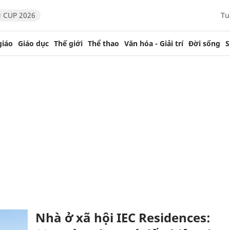
 CUP 2026
Tu
giáo
Giáo dục
Thế giới
Thể thao
Văn hóa - Giải trí
Đời sống
S
Nhà ở xã hội IEC Residences: