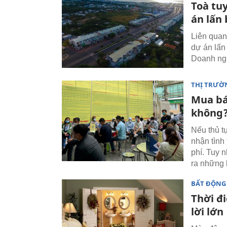
Toà tu
án lấn 
Liên quan
dự án lấn
Doanh ngh
THỊ TRƯỜ
Mua bá
không
Nếu thủ t
nhận tình 
phí. Tuy n
ra những 
BẤT ĐỘNG
Thời đ
lời lớn