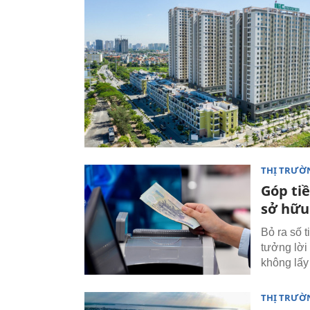
THỊ TRƯỜ
Góp ti
sở hữu
Bỏ ra số 
tưởng lời
không lấy 
THỊ TRƯỜ