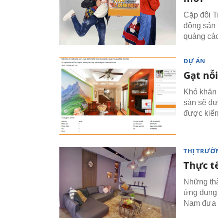
Cặp đôi T
động sản 
quảng cáo
DỰ ÁN
Gạt nỗ
Khó khăn 
sản sẽ đượ
được kiể
THỊ TRƯỜ
Thực t
Những thà
ứng dụng 
Nam đưa c