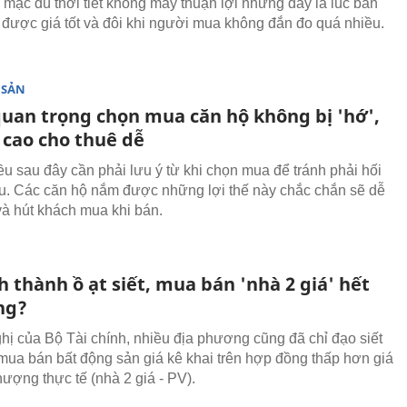
mặc dù thời tiết không mấy thuận lợi nhưng đây là lúc bán
 được giá tốt và đôi khi người mua không đắn đo quá nhiều.
 SẢN
quan trọng chọn mua căn hộ không bị 'hớ',
 cao cho thuê dễ
u sau đây cần phải lưu ý từ khi chọn mua để tránh phải hối
u. Các căn hộ nắm được những lợi thế này chắc chắn sẽ dễ
và hút khách mua khi bán.
h thành ồ ạt siết, mua bán 'nhà 2 giá' hết
ng?
hị của Bộ Tài chính, nhiều địa phương cũng đã chỉ đạo siết
 mua bán bất động sản giá kê khai trên hợp đồng thấp hơn giá
ượng thực tế (nhà 2 giá - PV).