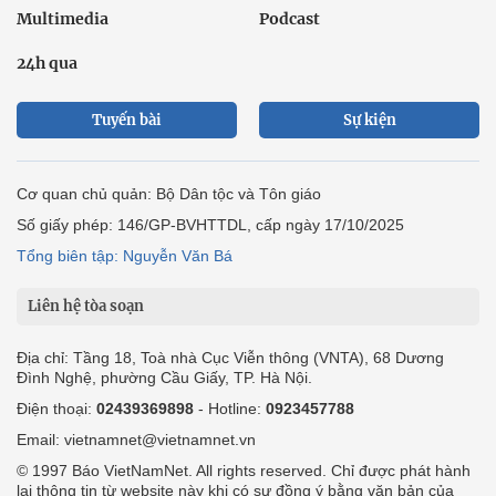
Multimedia
Podcast
24h qua
Tuyến bài
Sự kiện
Cơ quan chủ quản: Bộ Dân tộc và Tôn giáo
Số giấy phép: 146/GP-BVHTTDL, cấp ngày 17/10/2025
Tổng biên tập: Nguyễn Văn Bá
Liên hệ tòa soạn
Địa chỉ: Tầng 18, Toà nhà Cục Viễn thông (VNTA), 68 Dương
Đình Nghệ, phường Cầu Giấy, TP. Hà Nội.
Điện thoại:
02439369898
- Hotline:
0923457788
Email: vietnamnet@vietnamnet.vn
© 1997 Báo VietNamNet. All rights reserved. Chỉ được phát hành
lại thông tin từ website này khi có sự đồng ý bằng văn bản của