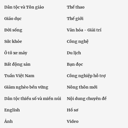
Dân tộc và Tôn giáo
Thể thao
Giáo dục
Thế giới
Đời sống
Văn hóa - Giải trí
Sức khỏe
Công nghệ
Ô tô xe máy
Du lịch
Bất động sản
Bạn đọc
Tuần Việt Nam
Công nghiệp hỗ trợ
Giảm nghèo bền vững
Nông thôn mới
Dân tộc thiểu số và miền núi
Nội dung chuyên đề
English
Hồ sơ
Ảnh
Video