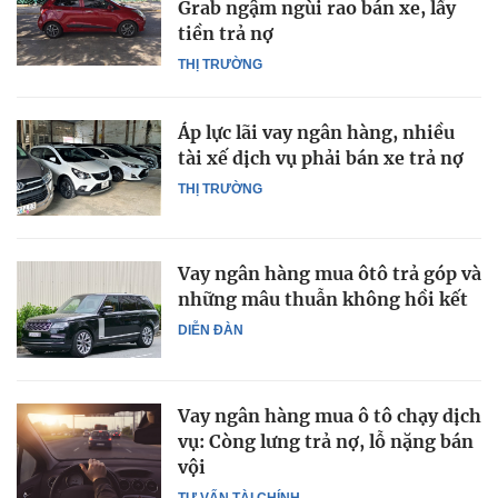
Grab ngậm ngùi rao bán xe, lấy
tiền trả nợ
THỊ TRƯỜNG
Áp lực lãi vay ngân hàng, nhiều
tài xế dịch vụ phải bán xe trả nợ
THỊ TRƯỜNG
Vay ngân hàng mua ôtô trả góp và
những mâu thuẫn không hồi kết
DIỄN ĐÀN
Vay ngân hàng mua ô tô chạy dịch
vụ: Còng lưng trả nợ, lỗ nặng bán
vội
TƯ VẤN TÀI CHÍNH