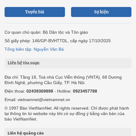
Tuyến bài
Sự kiện
Cơ quan chủ quản: Bộ Dân tộc và Tôn giáo
Số giấy phép: 146/GP-BVHTTDL, cấp ngày 17/10/2025
Tổng biên tập: Nguyễn Văn Bá
Liên hệ tòa soạn
Địa chỉ: Tầng 18, Toà nhà Cục Viễn thông (VNTA), 68 Dương
Đình Nghệ, phường Cầu Giấy, TP. Hà Nội.
Điện thoại:
02439369898
- Hotline:
0923457788
Email: vietnamnet@vietnamnet.vn
© 1997 Báo VietNamNet. All rights reserved. Chỉ được phát hành
lại thông tin từ website này khi có sự đồng ý bằng văn bản của
báo VietNamNet.
Liên hệ quảng cáo