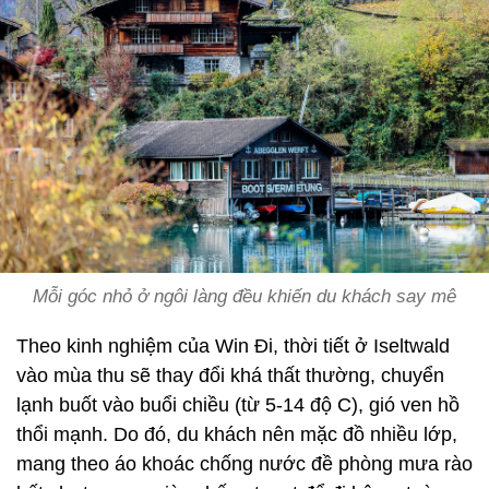
Mỗi góc nhỏ ở ngôi làng đều khiến du khách say mê
Theo kinh nghiệm của Win Đi, thời tiết ở Iseltwald
vào mùa thu sẽ thay đổi khá thất thường, chuyển
lạnh buốt vào buổi chiều (từ 5-14 độ C), gió ven hồ
thổi mạnh. Do đó, du khách nên mặc đồ nhiều lớp,
mang theo áo khoác chống nước đề phòng mưa rào