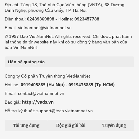
Địa chỉ: Tầng 18, Toà nhà Cục Viễn thông (VNTA), 68 Dương
Đình Nghệ, phường Cầu Giấy, TP. Hà Nội.
Điện thoại:
02439369898
- Hotline:
0923457788
Email: vietnamnet@vietnamnet.vn
© 1997 Báo VietNamNet. All rights reserved. Chỉ được phát hành
lại thông tin từ website này khi có sự đồng ý bằng văn bản của
báo VietNamNet.
Liên hệ quảng cáo
Công ty Cổ phần Truyền thông VietNamNet
0919405885 (Hà Nội)
0919435885 (Tp.HCM)
Hotline:
-
Email: contact@vietnamnet.vn
http://vads.vn
Báo giá:
Hỗ trợ kỹ thuật: support@tech.vietnamnet.vn
Tải ứng dụng
Độc giả gửi bài
Tuyển dụng