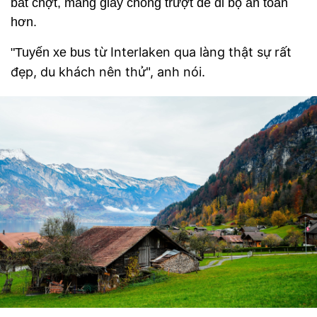
bất chợt, mang giày chống trượt để đi bộ an toàn
hơn.
từ Interlaken qua làng thật sự rất
"Tuyến xe bus
đẹp, du khách nên thử", anh nói.