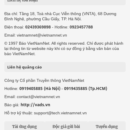
Liên hệ tòa soạn
Địa chỉ: Tầng 18, Toà nhà Cục Viễn thông (VNTA), 68 Dương
Đình Nghệ, phường Cầu Giấy, TP. Hà Nội.
Điện thoại:
02439369898
- Hotline:
0923457788
Email: vietnamnet@vietnamnet.vn
© 1997 Báo VietNamNet. All rights reserved. Chỉ được phát hành
lại thông tin từ website này khi có sự đồng ý bằng văn bản của
báo VietNamNet.
Liên hệ quảng cáo
Công ty Cổ phần Truyền thông VietNamNet
0919405885 (Hà Nội)
0919435885 (Tp.HCM)
Hotline:
-
Email: contact@vietnamnet.vn
http://vads.vn
Báo giá:
Hỗ trợ kỹ thuật: support@tech.vietnamnet.vn
Tải ứng dụng
Độc giả gửi bài
Tuyển dụng