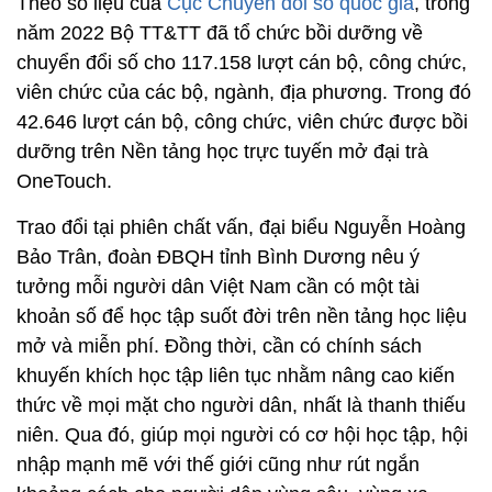
Theo số liệu của
Cục Chuyển đổi số quốc gia
, trong
năm 2022 Bộ TT&TT đã tổ chức bồi dưỡng về
chuyển đổi số cho 117.158 lượt cán bộ, công chức,
viên chức của các bộ, ngành, địa phương. Trong đó
42.646 lượt cán bộ, công chức, viên chức được bồi
dưỡng trên Nền tảng học trực tuyến mở đại trà
OneTouch.
Trao đổi tại phiên chất vấn, đại biểu Nguyễn Hoàng
Bảo Trân, đoàn ĐBQH tỉnh Bình Dương nêu ý
tưởng mỗi người dân Việt Nam cần có một tài
khoản số để học tập suốt đời trên nền tảng học liệu
mở và miễn phí. Đồng thời, cần có chính sách
khuyến khích học tập liên tục nhằm nâng cao kiến
thức về mọi mặt cho người dân, nhất là thanh thiếu
niên. Qua đó, giúp mọi người có cơ hội học tập, hội
nhập mạnh mẽ với thế giới cũng như rút ngắn