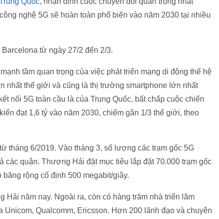
Trung Quốc
, nhận định cuộc chuyển đổi quan trọng nhất
g công nghệ 5G sẽ hoàn toàn phổ biến vào năm 2030 tại nhiều
arcelona từ ngày 27/2 đến 2/3.
h tầm quan trọng của việc phát triển mạng di động thế hệ
 nhất thế giới và cũng là thị trường smartphone lớn nhất
ết nối 5G toàn cầu là của Trung Quốc, bất chấp cuộc chiến
iến đạt 1,6 tỷ vào năm 2030, chiếm gần 1/3 thế giới, theo
từ tháng 6/2019. Vào tháng 3, số lượng các trạm gốc 5G
cả các quận. Thượng Hải đặt mục tiêu lắp đặt 70.000 trạm gốc
ộ băng rộng cố định 500 megabit/giây.
 Hải năm nay. Ngoài ra, còn có hàng trăm nhà triển lãm
a Unicom, Qualcomm, Ericsson. Hơn 200 lãnh đạo và chuyên