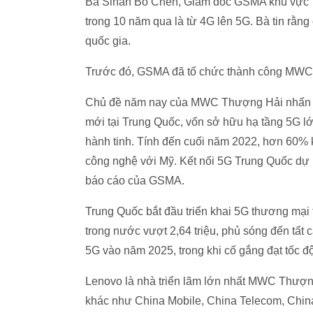
Bà Sihan Bo Chen, Giám đốc GSMA khu vực
trong 10 năm qua là từ 4G lên 5G. Bà tin rằn
quốc gia.
Trước đó, GSMA đã tổ chức thành công MWC B
Chủ đề năm nay của MWC Thượng Hải nhấn mạn
mới tại Trung Quốc, vốn sở hữu hạ tầng 5G lớn
hành tinh. Tính đến cuối năm 2022, hơn 60% k
công nghệ với Mỹ. Kết nối 5G Trung Quốc dự k
báo cáo của GSMA.
Trung Quốc bắt đầu triển khai 5G thương mại 
trong nước vượt 2,64 triệu, phủ sóng đến tất 
5G vào năm 2025, trong khi cố gắng đạt tốc đ
Lenovo là nhà triển lãm lớn nhất MWC Thượng
khác như China Mobile, China Telecom, Chin