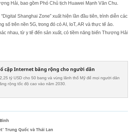
hượng Hải, bao gồm Phó Chủ tịch Huawei Mạnh Vãn Chu.
“Digital Shanghai Zone” xuất hiện lần đầu tiên, trình diễn các
g số trên nền 5G, trong đó có AI, IoT, AR và thực tế ảo.
ác nhau, từ y tế đến sản xuất, có tiềm năng biến Thượng Hải
hổ cập Internet băng rộng cho người dân
2,25 tỷ USD cho 50 bang và vùng lãnh thổ Mỹ để mọi người dân
băng rộng tốc độ cao vào năm 2030.
 Bình
t’ Trung Quốc và Thái Lan