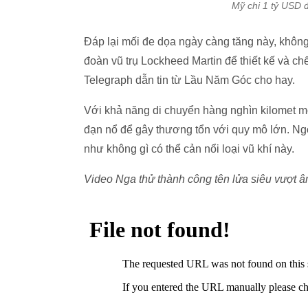
Mỹ chi 1 tỷ USD đ
Đáp lại mối đe dọa ngày càng tăng này, không
đoàn vũ trụ Lockheed Martin để thiết kế và ch
Telegraph dẫn tin từ Lầu Năm Góc cho hay.
Với khả năng di chuyển hàng nghìn kilomet mộ
đạn nổ để gây thương tổn với quy mô lớn. Ngo
như không gì có thể cản nổi loại vũ khí này.
Video Nga thử thành công tên lửa siêu vượt â