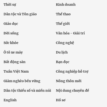
Thời sự
Kinh doanh
Dân tộc và Tôn giáo
Thể thao
Giáo dục
Thế giới
Đời sống
Văn hóa - Giải trí
Sức khỏe
Công nghệ
Ô tô xe máy
Du lịch
Bất động sản
Bạn đọc
Tuần Việt Nam
Công nghiệp hỗ trợ
Giảm nghèo bền vững
Nông thôn mới
Dân tộc thiểu số và miền núi
Nội dung chuyên đề
English
Hồ sơ