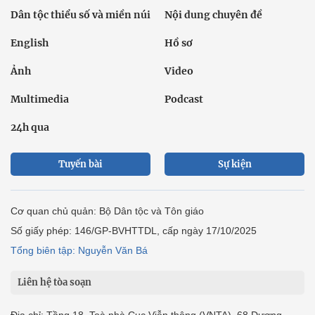
Dân tộc thiểu số và miền núi
Nội dung chuyên đề
English
Hồ sơ
Ảnh
Video
Multimedia
Podcast
24h qua
Tuyến bài
Sự kiện
Cơ quan chủ quản: Bộ Dân tộc và Tôn giáo
Số giấy phép: 146/GP-BVHTTDL, cấp ngày 17/10/2025
Tổng biên tập: Nguyễn Văn Bá
Liên hệ tòa soạn
Địa chỉ: Tầng 18, Toà nhà Cục Viễn thông (VNTA), 68 Dương