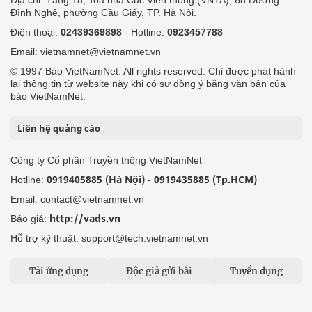
Đình Nghệ, phường Cầu Giấy, TP. Hà Nội.
Điện thoại:
02439369898
- Hotline:
0923457788
Email: vietnamnet@vietnamnet.vn
© 1997 Báo VietNamNet. All rights reserved. Chỉ được phát hành
lại thông tin từ website này khi có sự đồng ý bằng văn bản của
báo VietNamNet.
Liên hệ quảng cáo
Công ty Cổ phần Truyền thông VietNamNet
0919405885 (Hà Nội)
0919435885 (Tp.HCM)
Hotline:
-
Email: contact@vietnamnet.vn
http://vads.vn
Báo giá:
Hỗ trợ kỹ thuật: support@tech.vietnamnet.vn
Tải ứng dụng
Độc giả gửi bài
Tuyển dụng