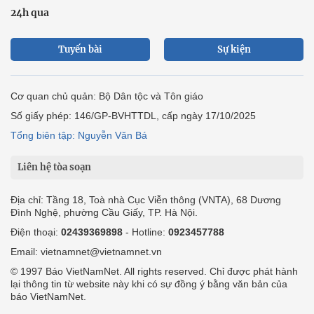
24h qua
Tuyến bài
Sự kiện
Cơ quan chủ quản: Bộ Dân tộc và Tôn giáo
Số giấy phép: 146/GP-BVHTTDL, cấp ngày 17/10/2025
Tổng biên tập: Nguyễn Văn Bá
Liên hệ tòa soạn
Địa chỉ: Tầng 18, Toà nhà Cục Viễn thông (VNTA), 68 Dương
Đình Nghệ, phường Cầu Giấy, TP. Hà Nội.
Điện thoại:
02439369898
- Hotline:
0923457788
Email: vietnamnet@vietnamnet.vn
© 1997 Báo VietNamNet. All rights reserved. Chỉ được phát hành
lại thông tin từ website này khi có sự đồng ý bằng văn bản của
báo VietNamNet.