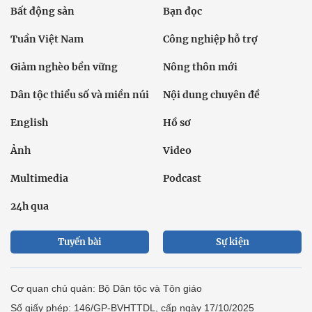
Bất động sản
Bạn đọc
Tuần Việt Nam
Công nghiệp hỗ trợ
Giảm nghèo bền vững
Nông thôn mới
Dân tộc thiểu số và miền núi
Nội dung chuyên đề
English
Hồ sơ
Ảnh
Video
Multimedia
Podcast
24h qua
Tuyến bài
Sự kiện
Cơ quan chủ quản: Bộ Dân tộc và Tôn giáo
Số giấy phép: 146/GP-BVHTTDL, cấp ngày 17/10/2025