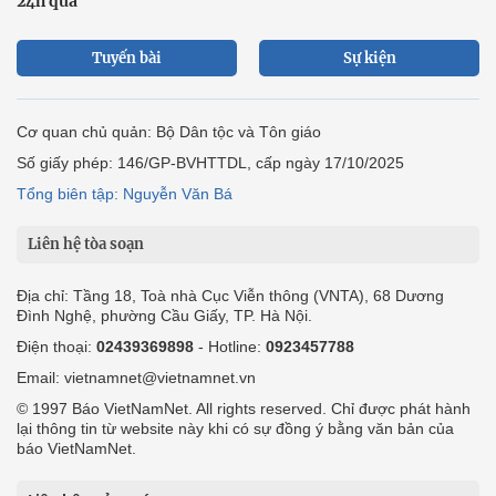
24h qua
Tuyến bài
Sự kiện
Cơ quan chủ quản: Bộ Dân tộc và Tôn giáo
Số giấy phép: 146/GP-BVHTTDL, cấp ngày 17/10/2025
Tổng biên tập: Nguyễn Văn Bá
Liên hệ tòa soạn
Địa chỉ: Tầng 18, Toà nhà Cục Viễn thông (VNTA), 68 Dương
Đình Nghệ, phường Cầu Giấy, TP. Hà Nội.
Điện thoại:
02439369898
- Hotline:
0923457788
Email: vietnamnet@vietnamnet.vn
© 1997 Báo VietNamNet. All rights reserved. Chỉ được phát hành
lại thông tin từ website này khi có sự đồng ý bằng văn bản của
báo VietNamNet.