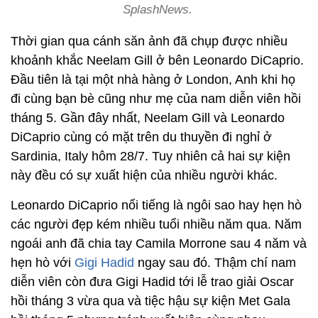
SplashNews.
Thời gian qua cánh săn ảnh đã chụp được nhiều
khoảnh khắc Neelam Gill ở bên Leonardo DiCaprio.
Đầu tiên là tại một nhà hàng ở London, Anh khi họ
đi cùng bạn bè cũng như mẹ của nam diễn viên hồi
tháng 5. Gần đây nhất, Neelam Gill và Leonardo
DiCaprio cùng có mặt trên du thuyền đi nghỉ ở
Sardinia, Italy hôm 28/7. Tuy nhiên cả hai sự kiện
này đều có sự xuất hiện của nhiều người khác.
Leonardo DiCaprio nổi tiếng là ngôi sao hay hẹn hò
các người đẹp kém nhiều tuổi nhiều năm qua. Năm
ngoái anh đã chia tay Camila Morrone sau 4 năm và
hẹn hò với
Gigi Hadid
ngay sau đó. Thậm chí nam
diễn viên còn đưa Gigi Hadid tới lễ trao giải Oscar
hồi tháng 3 vừa qua và tiệc hậu sự kiện Met Gala