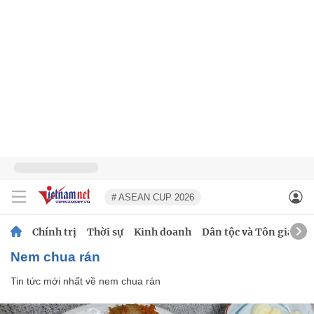
# ASEAN CUP 2026
Chính trị
Thời sự
Kinh doanh
Dân tộc và Tôn giáo
nem chua rán
Tin tức mới nhất về
nem chua rán