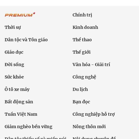
Chính trị
Thời sự
Kinh doanh
Dân tộc và Tôn giáo
Thể thao
Giáo dục
Thế giới
Đời sống
Văn hóa - Giải trí
Sức khỏe
Công nghệ
Ô tô xe máy
Du lịch
Bất động sản
Bạn đọc
Tuần Việt Nam
Công nghiệp hỗ trợ
Giảm nghèo bền vững
Nông thôn mới