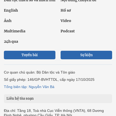
Dân tộc thiểu số và miền núi
Nội dung chuyên đề
English
Hồ sơ
Ảnh
Video
Multimedia
Podcast
24h qua
Tuyến bài
Sự kiện
Cơ quan chủ quản: Bộ Dân tộc và Tôn giáo
Số giấy phép: 146/GP-BVHTTDL, cấp ngày 17/10/2025
Tổng biên tập: Nguyễn Văn Bá
Liên hệ tòa soạn
Địa chỉ: Tầng 18, Toà nhà Cục Viễn thông (VNTA), 68 Dương
Đình Nghệ, phường Cầu Giấy, TP. Hà Nội.