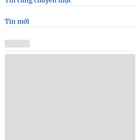
Tin cùng chuyên mục
Tin mới