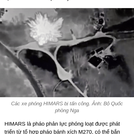
Các xe phóng HIMARS bị tấn công. Ảnh: Bộ Quốc
phòng Nga
HIMARS là pháo phản lực phóng loạt được phát
triển từ tổ hợp pháo bánh xích M270, có thể bắn