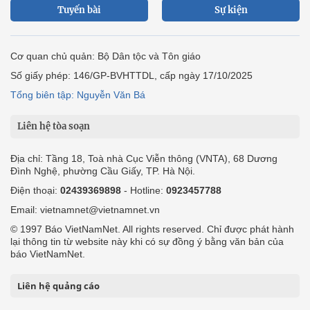
Tuyến bài
Sự kiện
Cơ quan chủ quản: Bộ Dân tộc và Tôn giáo
Số giấy phép: 146/GP-BVHTTDL, cấp ngày 17/10/2025
Tổng biên tập: Nguyễn Văn Bá
Liên hệ tòa soạn
Địa chỉ: Tầng 18, Toà nhà Cục Viễn thông (VNTA), 68 Dương
Đình Nghệ, phường Cầu Giấy, TP. Hà Nội.
Điện thoại:
02439369898
- Hotline:
0923457788
Email: vietnamnet@vietnamnet.vn
© 1997 Báo VietNamNet. All rights reserved. Chỉ được phát hành
lại thông tin từ website này khi có sự đồng ý bằng văn bản của
báo VietNamNet.
Liên hệ quảng cáo