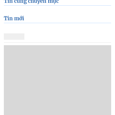
Tin cùng chuyên mục
Tin mới