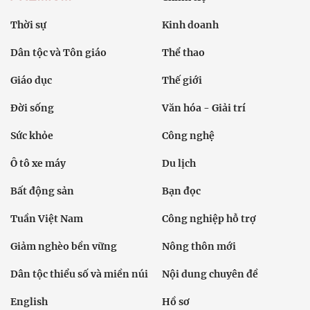
Thời sự
Kinh doanh
Dân tộc và Tôn giáo
Thể thao
Giáo dục
Thế giới
Đời sống
Văn hóa - Giải trí
Sức khỏe
Công nghệ
Ô tô xe máy
Du lịch
Bất động sản
Bạn đọc
Tuần Việt Nam
Công nghiệp hỗ trợ
Giảm nghèo bền vững
Nông thôn mới
Dân tộc thiểu số và miền núi
Nội dung chuyên đề
English
Hồ sơ