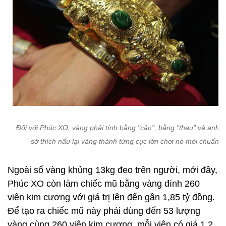
Đối với Phúc XO, vàng phải tính bằng "cân", bằng "thau" và anh t
sở thích nấu lại vàng thành từng cục lớn chơi nó mới chuẩn.
Ngoài số vàng khủng 13kg đeo trên người, mới đây,
Phúc XO còn làm chiếc mũ bằng vàng đính 260
viên kim cương với giá trị lên đến gần 1,85 tỷ đồng.
Để tạo ra chiếc mũ này phải dùng đến 53 lượng
vàng cùng 260 viên kim cương, mỗi viên có giá 1,2