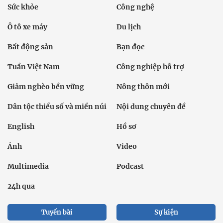
Sức khỏe
Công nghệ
Ô tô xe máy
Du lịch
Bất động sản
Bạn đọc
Tuần Việt Nam
Công nghiệp hỗ trợ
Giảm nghèo bền vững
Nông thôn mới
Dân tộc thiểu số và miền núi
Nội dung chuyên đề
English
Hồ sơ
Ảnh
Video
Multimedia
Podcast
24h qua
Tuyến bài
Sự kiện