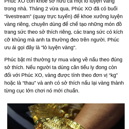
Phúc XO còn khoe sở hữu cả một lò luyện vàng
trong nhà. Tháng 2 vừa qua, Phúc XO đã có buổi
“livestream” (quay trực tuyến) để khoe xưởng luyện
vàng riêng, chuyên dùng để chế tạo những món đồ
trang sức theo sở thích riêng, các trang sức có kích
cỡ khủng mà anh ta thường đeo trên người. Phúc
ưu ái gọi đây là "lò luyện vàng".
Phúc bật mí thường tự mua vàng về nấu theo đúng
sở thích. Nếu người ta dùng cân tiểu ly đong còn
đối với Phúc XO, vàng được tính theo đơn vị “kg”
hoặc là “thau” và anh có sở thích nấu lại vàng thành
từng cục lớn chơi nó mới chuẩn.