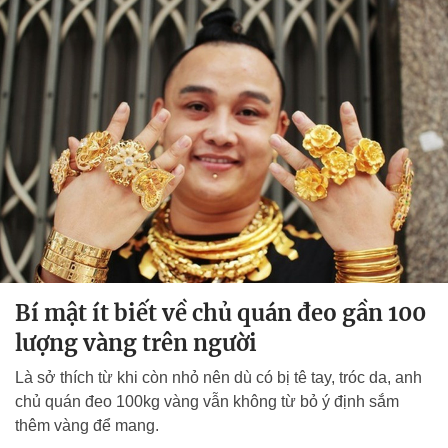
Bí mật ít biết về chủ quán đeo gần 100
lượng vàng trên người
Là sở thích từ khi còn nhỏ nên dù có bị tê tay, tróc da, anh
chủ quán đeo 100kg vàng vẫn không từ bỏ ý định sắm
thêm vàng để mang.