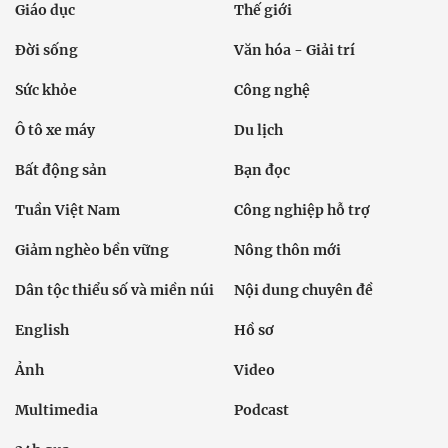
Giáo dục
Thế giới
Đời sống
Văn hóa - Giải trí
Sức khỏe
Công nghệ
Ô tô xe máy
Du lịch
Bất động sản
Bạn đọc
Tuần Việt Nam
Công nghiệp hỗ trợ
Giảm nghèo bền vững
Nông thôn mới
Dân tộc thiểu số và miền núi
Nội dung chuyên đề
English
Hồ sơ
Ảnh
Video
Multimedia
Podcast