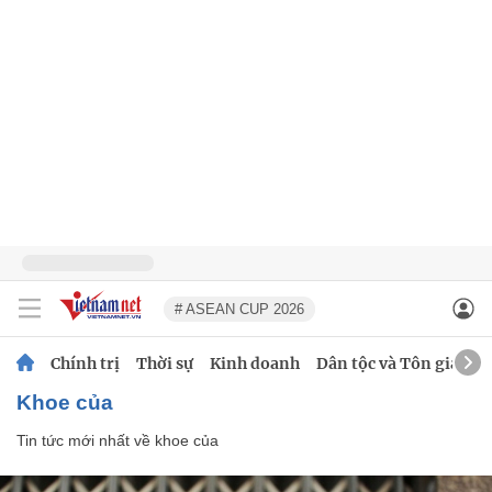
# ASEAN CUP 2026
Chính trị
Thời sự
Kinh doanh
Dân tộc và Tôn giáo
khoe của
Tin tức mới nhất về
khoe của