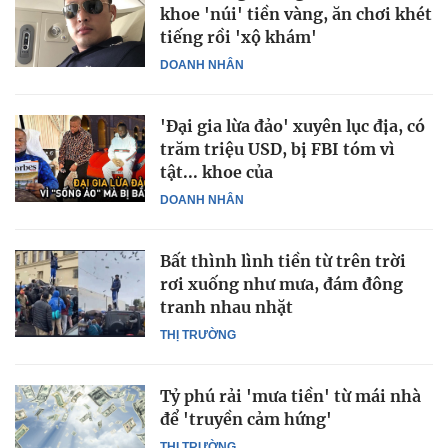
khoe 'núi' tiền vàng, ăn chơi khét
tiếng rồi 'xộ khám'
DOANH NHÂN
'Đại gia lừa đảo' xuyên lục địa, có
trăm triệu USD, bị FBI tóm vì
tật... khoe của
DOANH NHÂN
Bất thình lình tiền từ trên trời
rơi xuống như mưa, đám đông
tranh nhau nhặt
THỊ TRƯỜNG
Tỷ phú rải 'mưa tiền' từ mái nhà
để 'truyền cảm hứng'
THỊ TRƯỜNG