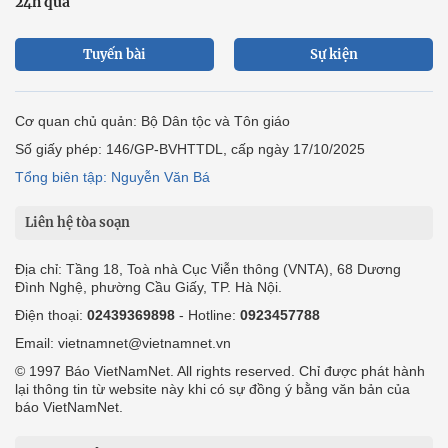
24h qua
Tuyến bài
Sự kiện
Cơ quan chủ quản: Bộ Dân tộc và Tôn giáo
Số giấy phép: 146/GP-BVHTTDL, cấp ngày 17/10/2025
Tổng biên tập: Nguyễn Văn Bá
Liên hệ tòa soạn
Địa chỉ: Tầng 18, Toà nhà Cục Viễn thông (VNTA), 68 Dương
Đình Nghệ, phường Cầu Giấy, TP. Hà Nội.
Điện thoại:
02439369898
- Hotline:
0923457788
Email: vietnamnet@vietnamnet.vn
© 1997 Báo VietNamNet. All rights reserved. Chỉ được phát hành
lại thông tin từ website này khi có sự đồng ý bằng văn bản của
báo VietNamNet.