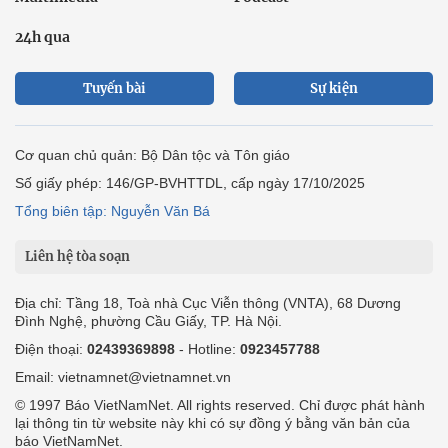
24h qua
Tuyến bài
Sự kiện
Cơ quan chủ quản: Bộ Dân tộc và Tôn giáo
Số giấy phép: 146/GP-BVHTTDL, cấp ngày 17/10/2025
Tổng biên tập: Nguyễn Văn Bá
Liên hệ tòa soạn
Địa chỉ: Tầng 18, Toà nhà Cục Viễn thông (VNTA), 68 Dương
Đình Nghệ, phường Cầu Giấy, TP. Hà Nội.
Điện thoại:
02439369898
- Hotline:
0923457788
Email: vietnamnet@vietnamnet.vn
© 1997 Báo VietNamNet. All rights reserved. Chỉ được phát hành
lại thông tin từ website này khi có sự đồng ý bằng văn bản của
báo VietNamNet.