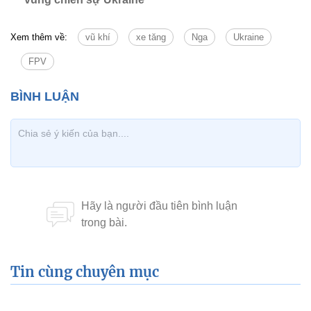
Xem thêm về:
vũ khí
xe tăng
Nga
Ukraine
FPV
Tin cùng chuyên mục