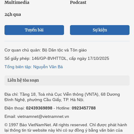
Multimedia
Podcast
24h qua
Tuyến bài
Sự kiện
Cơ quan chủ quản: Bộ Dân tộc và Tôn giáo
Số giấy phép: 146/GP-BVHTTDL, cấp ngày 17/10/2025
Tổng biên tập: Nguyễn Văn Bá
Liên hệ tòa soạn
Địa chỉ: Tầng 18, Toà nhà Cục Viễn thông (VNTA), 68 Dương
Đình Nghệ, phường Cầu Giấy, TP. Hà Nội.
Điện thoại:
02439369898
- Hotline:
0923457788
Email: vietnamnet@vietnamnet.vn
© 1997 Báo VietNamNet. All rights reserved. Chỉ được phát hành
lại thông tin từ website này khi có sự đồng ý bằng văn bản của