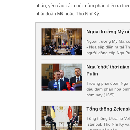
phán, yêu cầu các cuộc đàm phán diễn ra trự
phái đoàn Mỹ hoặc Thổ Nhĩ Kỳ.
Ngoại trưởng Mỹ nê
Ngoại trưởng Mỹ Marco
- Nga sắp diễn ra tại 
người đồng cấp Nga Put
Nga 'chốt' thời gia
Putin
Trưởng phái đoàn Nga V
đầu đàm phán hòa bình t
hôm nay (16/5).
Tổng thống Zelensky
Tổng thống Ukraine Vol
Istanbul, Thổ Nhĩ Kỳ v
Umerov dẫn đầu.