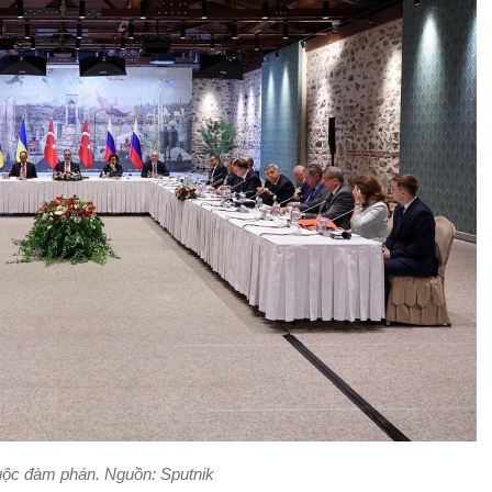
ộc đàm phán. Nguồn: Sputnik