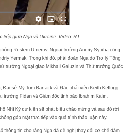
c tiếp giữa Nga và Ukraine. Video: RT
phòng Rustem Umerov, Ngoại trưởng Andriy Sybiha cũng
riy Yermak. Trong khi đó, phái đoàn Nga do Trợ lý Tổng
hứ trưởng Ngoại giao Mikhail Galuzin và Thứ trưởng Quốc
 Đại sứ Mỹ Tom Barrack và Đặc phái viên Keith Kellogg.
 trưởng Fidan và Giám đốc tình báo Ibrahim Kalın.
 Thổ Nhĩ Kỳ dự kiến sẽ phát biểu chào mừng và sau đó rời
hông góp mặt trực tiếp vào quá trình thảo luận này.
ố thông tin cho rằng Nga đã đề nghị thay đổi cơ chế đàm