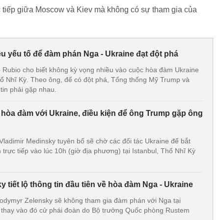
c tiếp giữa Moscow và Kiev mà không có sự tham gia của
u yếu tố để đàm phán Nga - Ukraine đạt đột phá
 Rubio cho biết không kỳ vọng nhiều vào cuộc hòa đàm Ukraine
Thổ Nhĩ Kỳ. Theo ông, để có đột phá, Tổng thống Mỹ Trump và
in phải gặp nhau.
n hòa đàm với Ukraine, điều kiện để ông Trump gặp ông
ladimir Medinsky tuyên bố sẽ chờ các đối tác Ukraine để bắt
rực tiếp vào lúc 10h (giờ địa phương) tại Istanbul, Thổ Nhĩ Kỳ
 tiết lộ thông tin đầu tiên về hòa đàm Nga - Ukraine
odymyr Zelensky sẽ không tham gia đàm phán với Nga tại
à thay vào đó cử phái đoàn do Bộ trưởng Quốc phòng Rustem