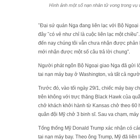
Hình ảnh một số nạn nhân tử vong trong vụ
"Đại sứ quán Nga đang liên lạc với Bộ Ngoại
đây "có vẻ như chỉ là cuộc liên lạc một chiều"
đến nay chúng tôi vẫn chưa nhận được phản hồi
mới nhận được một số câu trả lời chung”.
Người phát ngôn Bộ Ngoại giao Nga đã gửi lời
tai nạn máy bay ở Washington, và tất cả ngư
Trước đó, vào tối ngày 29/1, chiếc máy bay 
trên không với trực thăng Black Hawk của q
chở khách khởi hành từ Kansas chở theo 60 h
quân đội Mỹ chở 3 binh sĩ. Sau va chạm, máy
Tổng thống Mỹ Donald Trump xác nhận có các
tai nạn máy bay. Theo ông Trump, Mỹ đã liên 