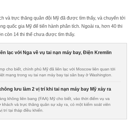
h và trực thăng quân đội Mỹ đã được tìm thấy, và chuyển tới
g quốc gia Mỹ để tiến hành phân tích. Ngoài ra, hơn 40 thi
n còn 14 thi thể chưa được tìm thấy.
ên lạc với Nga về vụ tai nạn máy bay, Điện Kremlin
p cho biết, chính phủ Mỹ đã liên lạc với Moscow liên quan tới
ệt mạng trong vụ tai nạn máy bay tại sân bay ở Washington.
hông lưu làm 2 vị trí khi tai nạn máy bay Mỹ xảy ra
ng không liên bang (FAA) Mỹ cho biết, vào thời điểm vụ va
khách và trực thăng quân sự xảy ra, có một kiểm soát viên
 trí tại tháp điều khiển.