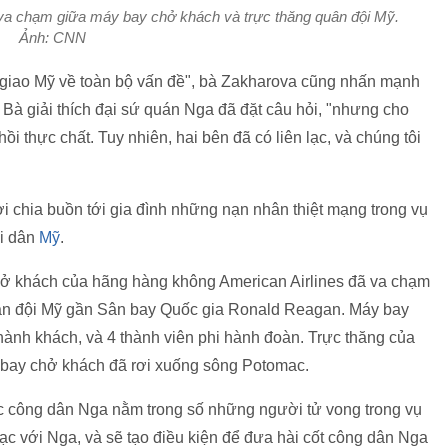
 va chạm giữa máy bay chở khách và trực thăng quân đội Mỹ.
Ảnh: CNN
 giao Mỹ về toàn bộ vấn đề", bà Zakharova cũng nhấn mạnh
. Bà giải thích đại sứ quán Nga đã đặt câu hỏi, "nhưng cho
 thực chất. Tuy nhiên, hai bên đã có liên lạc, và chúng tôi
 chia buồn tới gia đình những nạn nhân thiệt mạng trong vụ
ời dân
Mỹ
.
chở khách của hãng hàng không American Airlines đã va chạm
uân đội Mỹ gần Sân bay Quốc gia Ronald Reagan. Máy bay
ành khách, và 4 thành viên phi hành đoàn. Trực thăng của
 bay chở khách đã rơi xuống sông Potomac.
 công dân Nga nằm trong số những người tử vong trong vụ
lạc với Nga, và sẽ tạo điều kiện để đưa hài cốt công dân Nga