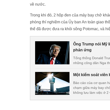
về nước.
Trong khi đó, 2 hộp đen của máy bay chở khác
phòng thí nghiệm của Ủy ban An toàn giao thôn
thể đã được đưa ra khỏi sông Potomac, và hiệ
Ông Trump nói Mỹ li
phản ứng
Tổng thống Donald Trum
những công dân Nga thi
Một kiểm soát viên k
Báo cáo của cơ quan hà
chạm giữa máy bay chở 
không lưu làm việc ở 2 vị