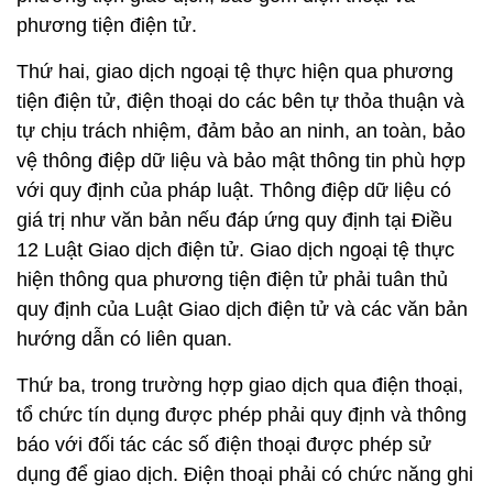
phương tiện điện tử.
Thứ hai, giao dịch ngoại tệ thực hiện qua phương
tiện điện tử, điện thoại do các bên tự thỏa thuận và
tự chịu trách nhiệm, đảm bảo an ninh, an toàn, bảo
vệ thông điệp dữ liệu và bảo mật thông tin phù hợp
với quy định của pháp luật. Thông điệp dữ liệu có
giá trị như văn bản nếu đáp ứng quy định tại Điều
12 Luật Giao dịch điện tử. Giao dịch ngoại tệ thực
hiện thông qua phương tiện điện tử phải tuân thủ
quy định của Luật Giao dịch điện tử và các văn bản
hướng dẫn có liên quan.
Thứ ba, trong trường hợp giao dịch qua điện thoại,
tổ chức tín dụng được phép phải quy định và thông
báo với đối tác các số điện thoại được phép sử
dụng để giao dịch. Điện thoại phải có chức năng ghi