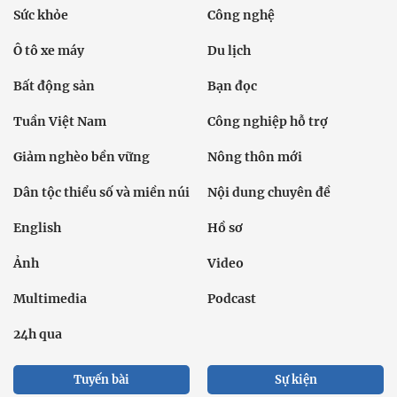
Sức khỏe
Công nghệ
Ô tô xe máy
Du lịch
Bất động sản
Bạn đọc
Tuần Việt Nam
Công nghiệp hỗ trợ
Giảm nghèo bền vững
Nông thôn mới
Dân tộc thiểu số và miền núi
Nội dung chuyên đề
English
Hồ sơ
Ảnh
Video
Multimedia
Podcast
24h qua
Tuyến bài
Sự kiện