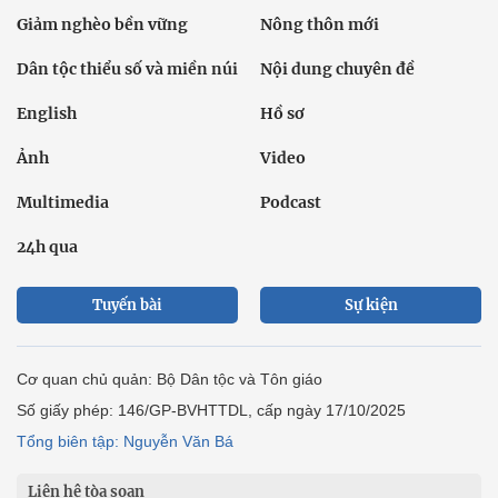
Giảm nghèo bền vững
Nông thôn mới
Dân tộc thiểu số và miền núi
Nội dung chuyên đề
English
Hồ sơ
Ảnh
Video
Multimedia
Podcast
24h qua
Tuyến bài
Sự kiện
Cơ quan chủ quản: Bộ Dân tộc và Tôn giáo
Số giấy phép: 146/GP-BVHTTDL, cấp ngày 17/10/2025
Tổng biên tập: Nguyễn Văn Bá
Liên hệ tòa soạn