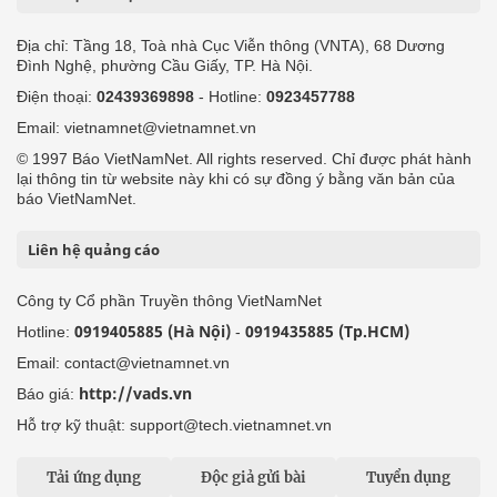
Địa chỉ: Tầng 18, Toà nhà Cục Viễn thông (VNTA), 68 Dương
Đình Nghệ, phường Cầu Giấy, TP. Hà Nội.
Điện thoại:
02439369898
- Hotline:
0923457788
Email: vietnamnet@vietnamnet.vn
© 1997 Báo VietNamNet. All rights reserved. Chỉ được phát hành
lại thông tin từ website này khi có sự đồng ý bằng văn bản của
báo VietNamNet.
Liên hệ quảng cáo
Công ty Cổ phần Truyền thông VietNamNet
0919405885 (Hà Nội)
0919435885 (Tp.HCM)
Hotline:
-
Email: contact@vietnamnet.vn
http://vads.vn
Báo giá:
Hỗ trợ kỹ thuật: support@tech.vietnamnet.vn
Tải ứng dụng
Độc giả gửi bài
Tuyển dụng