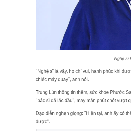
Nghệ sĩ 
"Nghệ sĩ là vậy, họ chỉ vui, hạnh phúc khi đ
chiếc máy quay", anh nói.
Trung Lùn thông tin thêm, sức khỏe Phước Sa
"bác sĩ đã lắc đầu", may mắn phút chót vượt q
Đạo diễn nghẹn giọng: "Hiện tại, anh ấy có 
được".