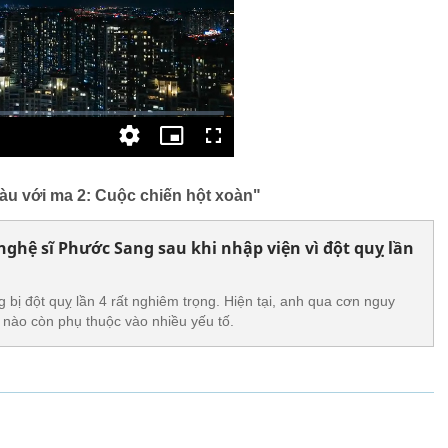
iàu với ma 2: Cuộc chiến hột xoàn"
nghệ sĩ Phước Sang sau khi nhập viện vì đột quỵ lần
 bị đột quỵ lần 4 rất nghiêm trọng. Hiện tại, anh qua cơn nguy
ế nào còn phụ thuộc vào nhiều yếu tố.