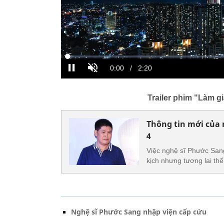
Trailer phim "Làm g
Thông tin mới của 
4
Việc nghệ sĩ Phước Sang
kịch nhưng tương lai th
Nghệ sĩ Phước Sang nhập viện cấp cứu