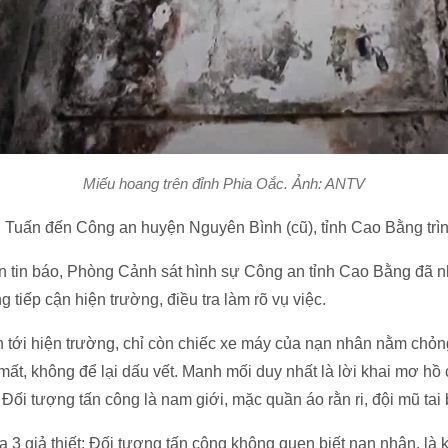
Miếu hoang trên đỉnh Phia Oắc. Ảnh: ANTV
 Tuấn đến Công an huyện Nguyên Bình (cũ), tỉnh Cao Bằng trì
n tin báo, Phòng Cảnh sát hình sự Công an tỉnh Cao Bằng đã n
 tiếp cận hiện trường, điều tra làm rõ vụ việc.
n tới hiện trường, chỉ còn chiếc xe máy của nạn nhân nằm chỏn
mất, không để lại dấu vết. Manh mối duy nhất là lời khai mơ hồ
 Đối tượng tấn công là nam giới, mặc quần áo rằn ri, đội mũ tai 
ra 3 giả thiết: Đối tượng tấn công không quen biết nạn nhân, là