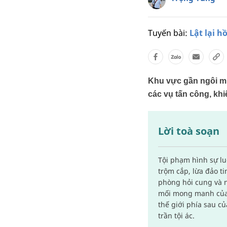
Tuyến bài:
Lật lại h
Khu vực gần ngôi mi
các vụ tấn công, kh
Lời toà soạn
Tội phạm hình sự l
trộm cắp, lừa đảo t
phòng hỏi cung và n
mối mong manh của c
thế giới phía sau c
trần tội ác.