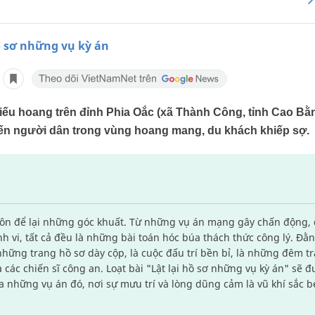
ồ sơ những vụ kỳ án
ếu hoang trên đỉnh Phia Oắc (xã Thành Công, tỉnh Cao Bằng
iến người dân trong vùng hoang mang, du khách khiếp sợ.
uôn để lại những góc khuất. Từ những vụ án mạng gây chấn động,
inh vi, tất cả đều là những bài toán hóc búa thách thức công lý. Đ
hững trang hồ sơ dày cộp, là cuộc đấu trí bền bỉ, là những đêm t
ác chiến sĩ công an. Loạt bài "Lật lại hồ sơ những vụ kỳ án" sẽ đ
ủa những vụ án đó, nơi sự mưu trí và lòng dũng cảm là vũ khí sắc 