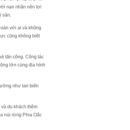
với nạn nhân nên lợi
i sản.
 oán với ai và không
vực cũng không biết
 kẻ tấn công. Công tác
rộng lớn cùng địa hình
 dường như tan biến
ân và du khách thêm
ữa núi rừng Phia Oắc