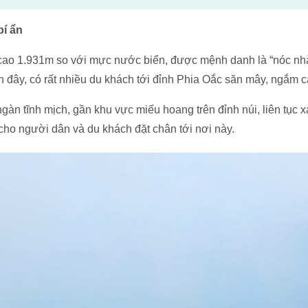
bí ẩn
cao 1.931m so với mực nước biển, được mệnh danh là “nóc nh
đây, có rất nhiều du khách tới đỉnh Phia Oắc săn mây, ngắm c
gàn tĩnh mịch, gần khu vực miếu hoang trên đỉnh núi, liên tục x
ợ cho người dân và du khách đặt chân tới nơi này.