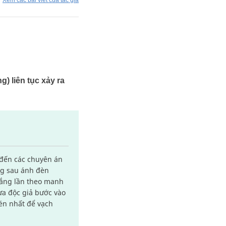
Xem các bài viết của tác giả
) liên tục xảy ra
 đến các chuyên án
ằng sau ánh đèn
rắng lần theo manh
ưa độc giả bước vào
bén nhất để vạch