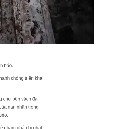
nh báo.
hanh chóng triển khai
g chơ bên vách đá,
 của nạn nhân trong
bèo.
 kẻ phạm pháp bị phát