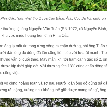
 Phia Oắc, "nóc nhà" thứ 2 của Cao Bằng. Ảnh: Cục Du lịch quốc gi
ư thường lệ, ông Nguyễn Văn Tuấn (SN 1972, xã Nguyên Bình,
h khu vực miếu hoang trên đỉnh Phia Oắc.
n ông lạ mặt từ trong rừng xông ra chặn đường, hỏi ông Tuấn đ
gười đàn ông đó dùng đá tấn công liên tiếp với lực rất mạnh. T
hưng vẫn bị đuổi theo. May mắn, khi tới trạm canh gác số 2, ô
 được kịp thời giúp đỡ. Với thương tích 13% cùng chấn động t
c công việc.
 tôi vô cùng hoảng loạn và sợ hãi. Người đàn ông đó dùng đá đá
hương rất nặng, tưởng như không thể giữ được mạng sống”, ông 