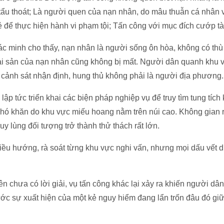
tẩu thoát; Là người quen của nạn nhân, do mâu thuẫn cá nhân 
 để thực hiện hành vi phạm tội; Tấn công với mục đích cướp tà
xác minh cho thấy, nạn nhân là người sống ôn hòa, không có thù
Tài sản của nạn nhân cũng không bị mất. Người dân quanh khu 
 cảnh sát nhận định, hung thủ không phải là người địa phương.
ập tức triển khai các biện pháp nghiệp vụ để truy tìm tung tích
 khó khăn do khu vực miếu hoang nằm trên núi cao. Không gian 
ruy lùng đối tượng trở thành thử thách rất lớn.
nhiều hướng, rà soát từng khu vực nghi vấn, nhưng mọi dấu vết
iên chưa có lời giải, vụ tấn công khác lại xảy ra khiến người d
ớc sự xuất hiện của một kẻ nguy hiểm đang lẩn trốn đâu đó gi