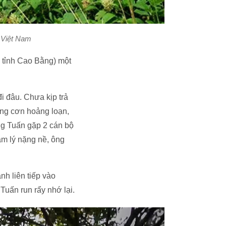
a Việt Nam
 tỉnh Cao Bằng) một
i đâu. Chưa kịp trả
rong cơn hoảng loạn,
ng Tuấn gặp 2 cán bộ
âm lý nặng nề, ông
nh liên tiếp vào
Tuấn run rẩy nhớ lại.