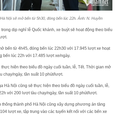
ở Hà Nội sẽ mở bến từ 5h30, đóng bến lúc 22h. Ảnh: N. Huyền
trong dịp nghỉ lễ Quốc khánh, xe buýt sẽ hoạt động theo biểu
ượt.
 mở bến từ 4h45, đóng bến lúc 22h30 với 17.945 lượt xe hoạt
 bến lúc 22h với 17.485 lượt xe/ngày.
thực hiện theo biểu đồ ngày cuối tuần, lễ, Tết. Thời gian mở
u chạy/ngày, tần suất 10 phút/lượt.
a Hà Nội cũng sẽ thực hiện theo biểu đồ ngày cuối tuần, lễ,
2h với 200 lượt tàu chạy/ngày, tần suất 10 phút/lượt.
ao thông thành phố Hà Nội cũng xây dựng phương án tăng
104 lượt xe, tập trung vào các tuyến kết nối với các bến xe