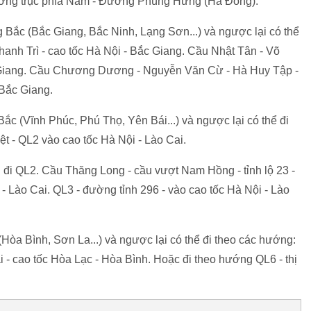
ường trục phía Nam - Đường Phùng Hưng (Hà Đông).
 Bắc (Bắc Giang, Bắc Ninh, Lạng Sơn...) và ngược lại có thể
anh Trì - cao tốc Hà Nội - Bắc Giang. Cầu Nhật Tân - Võ
c Giang. Cầu Chương Dương - Nguyễn Văn Cừ - Hà Huy Tập -
 Bắc Giang.
ắc (Vĩnh Phúc, Phú Thọ, Yên Bái...) và ngược lại có thể đi
t - QL2 vào cao tốc Hà Nội - Lào Cai.
 đi QL2. Cầu Thăng Long - cầu vượt Nam Hồng - tỉnh lộ 23 -
 - Lào Cai. QL3 - đường tỉnh 296 - vào cao tốc Hà Nội - Lào
Hòa Bình, Sơn La...) và ngược lại có thể đi theo các hướng:
 - cao tốc Hòa Lạc - Hòa Bình. Hoặc đi theo hướng QL6 - thị