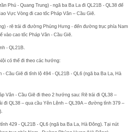
 Trần Phú - Quang Trung) - ngã ba Ba La đi QL21B - QL38 để
giao Vực Vòng đi cao tốc Pháp Vân – Cầu Giẽ.
ng) - rẽ trái đi đường Phùng Hưng - đến đường trục phía Nam
 để vào cao tốc Pháp Vân - Cầu Giẽ.
inh - QL21B.
Nội có thể đi theo các hướng:
 - Cầu Giẽ đi tỉnh lộ 494 - QL21B - QL6 (ngã ba Ba La, Hà
p Vân - Cầu Giẽ đi theo 2 hướng sau: Rẽ trái đi QL38 –
ải đi QL38 – qua cầu Yên Lệnh – QL39A – đường tỉnh 379 –
).
 tỉnh 429 - QL21B - QL6 (ngã ba Ba La, Hà Đông). Tại nút