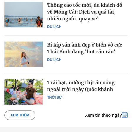
Thông cao tốc mới, du khách đổ
về Móng Cái: Dịch vụ quá tải,
nhiều người 'quay xe'
DU LỊCH
Bí kíp săn ảnh đẹp ở biển vô cực
Thái Bình đang 'hot rần rần'
DU LỊCH
Trải bạt, nướng thịt ăn uống
ngoài trời ngày Quốc khánh
THỜI SỰ
Xem tin theo ngày
XEM THÊM