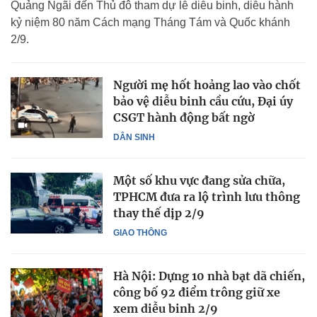
Quảng Ngãi đến Thủ đô tham dự lễ diễu binh, diễu hành
kỷ niệm 80 năm Cách mạng Tháng Tám và Quốc khánh
2/9.
Người mẹ hốt hoảng lao vào chốt
bảo vệ diễu binh cầu cứu, Đại úy
CSGT hành động bất ngờ
DÂN SINH
Một số khu vực đang sửa chữa,
TPHCM đưa ra lộ trình lưu thông
thay thế dịp 2/9
GIAO THÔNG
Hà Nội: Dựng 10 nhà bạt dã chiến,
công bố 92 điểm trông giữ xe
xem diễu binh 2/9