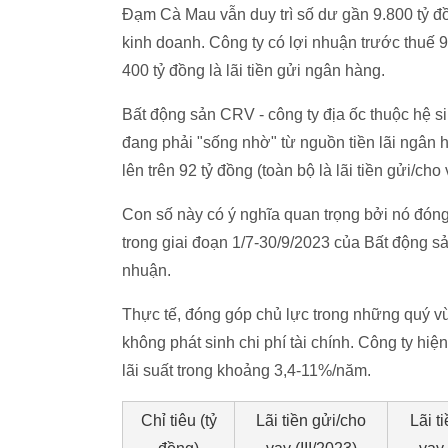
Đạm Cà Mau vẫn duy trì số dư gần 9.800 tỷ đ
kinh doanh. Công ty có lợi nhuận trước thuế 
400 tỷ đồng là lãi tiền gửi ngân hàng.
Bất động sản CRV - công ty địa ốc thuộc hệ 
đang phải "sống nhờ" từ nguồn tiền lãi ngân h
lên trên 92 tỷ đồng (toàn bộ là lãi tiền gửi/cho 
Con số này có ý nghĩa quan trọng bởi nó đóng
trong giai đoạn 1/7-30/9/2023 của Bất động 
nhuận.
Thực tế, đóng góp chủ lực trong những quý vừ
không phát sinh chi phí tài chính. Công ty hi
lãi suất trong khoảng 3,4-11%/năm.
Chỉ tiêu (tỷ
Lãi tiền gửi/cho
Lãi t