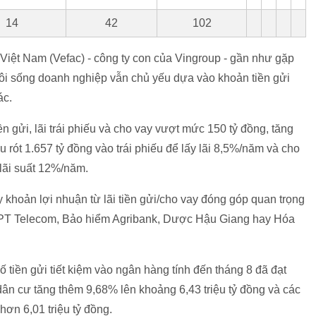
14
42
102
Việt Nam (Vefac) - công ty con của Vingroup - gần như gặp
uôi sống doanh nghiệp vẫn chủ yếu dựa vào khoản tiền gửi
tác.
iền gửi, lãi trái phiếu và cho vay vượt mức 150 tỷ đồng, tăng
 rót 1.657 tỷ đồng vào trái phiếu để lấy lãi 8,5%/năm và cho
 lãi suất 12%/năm.
khoản lợi nhuận từ lãi tiền gửi/cho vay đóng góp quan trọng
FPT Telecom, Bảo hiểm Agribank, Dược Hậu Giang hay Hóa
 tiền gửi tiết kiệm vào ngân hàng tính đến tháng 8 đã đạt
a dân cư tăng thêm 9,68% lên khoảng 6,43 triệu tỷ đồng và các
 hơn 6,01 triệu tỷ đồng.