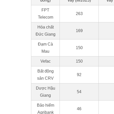
đồng)
vay (III/2023)
vay 
FPT
263
Telecom
Hóa chất
169
Đức Giang
Đạm Cà
150
Mau
Vefac
150
Bất động
92
sản CRV
Dược Hậu
54
Giang
Bảo hiểm
46
Agribank