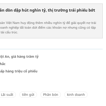
ản dồn dập hút nghìn tỷ, thị trường trái phiếu bớt
sản Việt Nam huy động thêm nhiều nghìn tỷ để giải quyết nợ trái
doanh nghiệp tất toán dứt điểm các khoản nợ nhưng cũng có tập
tái cấu trúc.
ội An, giá hàng trăm tỷ
nhắc
hấp hàng triệu cổ phiếu
Lãi suất
tiền gửi
Phân bón
kinh doanh