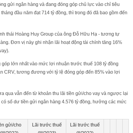
ồng gửi ngân hàng và đang đóng góp chủ lực vào chỉ tiêu
9 tháng đầu năm đạt 714 tỷ đồng, thì trong đó đã bao gồm đến
sinh thái Hoàng Huy Group của ông Đỗ Hữu Hạ - tương tự
àng. Đơn vị này ghi nhận lãi hoạt động tài chính tăng 16%
vay).
 góp lớn nhất vào mức lợi nhuận trước thuế 108 tỷ đồng
sản CRV, tương đương với tỷ lệ đóng góp đến 85% vào lợi
a qua vẫn đến từ khoản thu lãi tiền gửi/cho vay và ngược lại
ện có số dư tiền gửi ngân hàng 4.576 tỷ đồng, hưởng các mức
iền gửi/cho
Lãi trước thuế
Lãi trước thuế