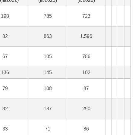
(III/2022)
(III/2023)
(II/2022)
198
785
723
82
863
1.596
67
105
786
136
145
102
79
108
87
32
187
290
33
71
86