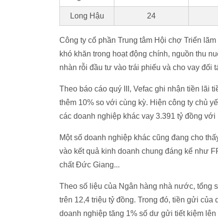
Long Hậu
24
Công ty cổ phần Trung tâm Hội chợ Triển lãm 
khó khăn trong hoạt động chính, nguồn thu n
nhàn rỗi đầu tư vào trái phiếu và cho vay đối 
Theo báo cáo quý III, Vefac ghi nhận tiền lãi t
thêm 10% so với cùng kỳ. Hiện công ty chủ yếu
các doanh nghiệp khác vay 3.391 tỷ đồng với
Một số doanh nghiệp khác cũng đang cho thấy 
vào kết quả kinh doanh chung đáng kể như 
chất Đức Giang...
Theo số liệu của Ngân hàng nhà nước, tổng số
trên 12,4 triệu tỷ đồng. Trong đó, tiền gửi củ
doanh nghiệp tăng 1% số dư gửi tiết kiệm lên