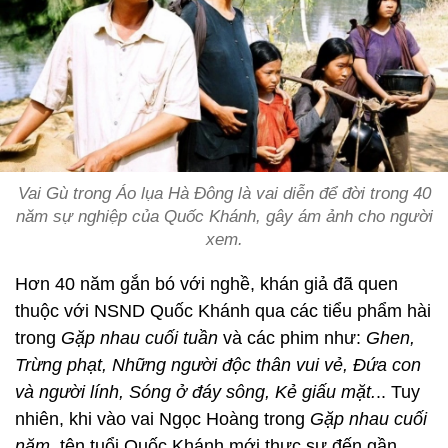
Vai Gù trong Áo lụa Hà Đông là vai diễn để đời trong 40
năm sự nghiệp của Quốc Khánh, gây ám ảnh cho người
xem.
Hơn 40 năm gắn bó với nghề, khán giả đã quen
thuộc với NSND Quốc Khánh qua các tiểu phẩm hài
trong
Gặp nhau cuối tuần
và các phim như:
Ghen,
Trừng phạt, Những người độc thân vui vẻ, Đứa con
và người lính, Sóng ở đáy sông, Kẻ giấu mặt.
.. Tuy
nhiên, khi vào vai Ngọc Hoàng trong
Gặp nhau cuối
năm
, tên tuổi Quốc Khánh mới thực sự đến gần