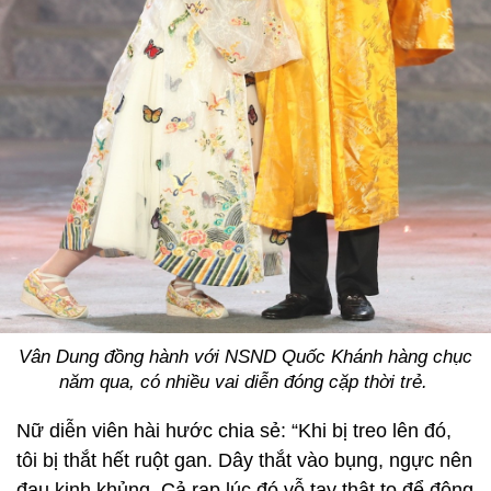
Vân Dung đồng hành với NSND Quốc Khánh hàng chục
năm qua, có nhiều vai diễn đóng cặp thời trẻ.
Nữ diễn viên hài hước chia sẻ: “Khi bị treo lên đó,
tôi bị thắt hết ruột gan. Dây thắt vào bụng, ngực nên
đau kinh khủng. Cả rạp lúc đó vỗ tay thật to để động