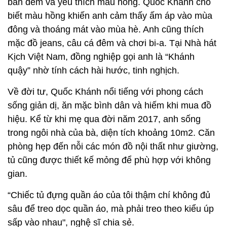
ban đêm và yêu thích màu hồng. Quốc Khánh cho
biết màu hồng khiến anh cảm thấy ấm áp vào mùa
đông và thoáng mát vào mùa hè. Anh cũng thích
mặc đồ jeans, câu cá đêm và chơi bi-a. Tại Nhà hát
Kịch Việt Nam, đồng nghiệp gọi anh là “Khánh
quậy” nhờ tính cách hài hước, tinh nghịch.
Về đời tư, Quốc Khánh nổi tiếng với phong cách
sống giản dị, ăn mặc bình dân và hiếm khi mua đồ
hiệu. Kể từ khi mẹ qua đời năm 2017, anh sống
trong ngôi nhà của bà, diện tích khoảng 10m2. Căn
phòng hẹp đến nỗi các món đồ nội thất như giường,
tủ cũng được thiết kế mỏng để phù hợp với không
gian.
“Chiếc tủ đựng quần áo của tôi thậm chí không đủ
sâu để treo dọc quần áo, mà phải treo theo kiểu úp
sấp vào nhau", nghệ sĩ chia sẻ.