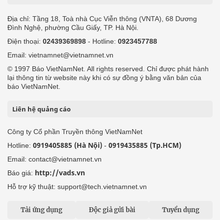
Địa chỉ: Tầng 18, Toà nhà Cục Viễn thông (VNTA), 68 Dương
Đình Nghệ, phường Cầu Giấy, TP. Hà Nội.
Điện thoại:
02439369898
- Hotline:
0923457788
Email: vietnamnet@vietnamnet.vn
© 1997 Báo VietNamNet. All rights reserved. Chỉ được phát hành
lại thông tin từ website này khi có sự đồng ý bằng văn bản của
báo VietNamNet.
Liên hệ quảng cáo
Công ty Cổ phần Truyền thông VietNamNet
0919405885 (Hà Nội)
0919435885 (Tp.HCM)
Hotline:
-
Email: contact@vietnamnet.vn
http://vads.vn
Báo giá:
Hỗ trợ kỹ thuật: support@tech.vietnamnet.vn
Tải ứng dụng
Độc giả gửi bài
Tuyển dụng