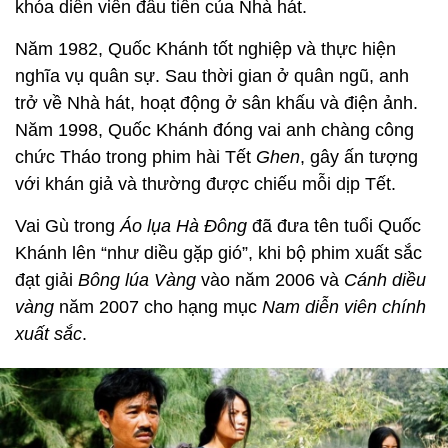
khóa diễn viên đầu tiên của Nhà hát.
Năm 1982, Quốc Khánh tốt nghiệp và thực hiện
nghĩa vụ quân sự. Sau thời gian ở quân ngũ, anh
trở về Nhà hát, hoạt động ở sân khấu và điện ảnh.
Năm 1998, Quốc Khánh đóng vai anh chàng công
chức Tháo trong phim hài Tết
Ghen
, gây ấn tượng
với khán giả và thường được chiếu mỗi dịp Tết.
Vai Gù trong
Áo lụa Hà Đông
đã đưa tên tuổi Quốc
Khánh lên “như diều gặp gió”, khi bộ phim xuất sắc
đạt giải
Bông lúa Vàng
vào năm 2006 và
Cánh diều
vàng
năm 2007 cho hạng mục
Nam diễn viên chính
xuất sắc
.