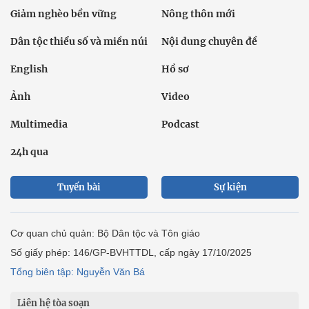
Giảm nghèo bền vững
Nông thôn mới
Dân tộc thiểu số và miền núi
Nội dung chuyên đề
English
Hồ sơ
Ảnh
Video
Multimedia
Podcast
24h qua
Tuyến bài
Sự kiện
Cơ quan chủ quản: Bộ Dân tộc và Tôn giáo
Số giấy phép: 146/GP-BVHTTDL, cấp ngày 17/10/2025
Tổng biên tập: Nguyễn Văn Bá
Liên hệ tòa soạn