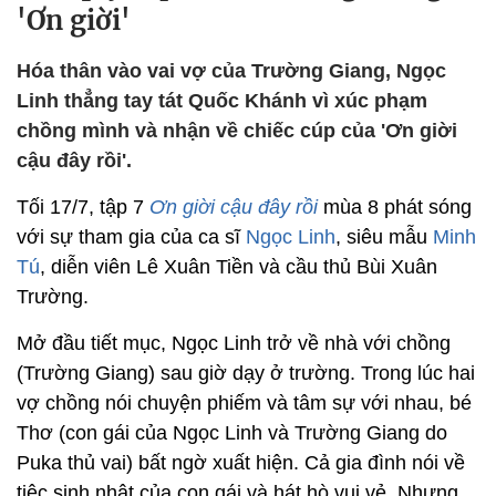
'Ơn giời'
Hóa thân vào vai vợ của Trường Giang, Ngọc
Linh thẳng tay tát Quốc Khánh vì xúc phạm
chồng mình và nhận về chiếc cúp của 'Ơn giời
cậu đây rồi'.
Tối 17/7, tập 7
Ơn giời cậu đây rồi
mùa 8 phát sóng
với sự tham gia của ca sĩ
Ngọc Linh
, siêu mẫu
Minh
Tú
, diễn viên Lê Xuân Tiền và cầu thủ Bùi Xuân
Trường.
Mở đầu tiết mục, Ngọc Linh trở về nhà với chồng
(Trường Giang) sau giờ dạy ở trường. Trong lúc hai
vợ chồng nói chuyện phiếm và tâm sự với nhau, bé
Thơ (con gái của Ngọc Linh và Trường Giang do
Puka thủ vai) bất ngờ xuất hiện. Cả gia đình nói về
tiệc sinh nhật của con gái và hát hò vui vẻ. Nhưng