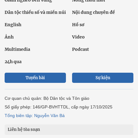
Giảm nghèo bền vững
Nông thôn mới
Dân tộc thiểu số và miền núi
Nội dung chuyên đề
English
Hồ sơ
Ảnh
Video
Multimedia
Podcast
24h qua
Tuyến bài
Sự kiện
Cơ quan chủ quản: Bộ Dân tộc và Tôn giáo
Số giấy phép: 146/GP-BVHTTDL, cấp ngày 17/10/2025
Tổng biên tập: Nguyễn Văn Bá
Liên hệ tòa soạn