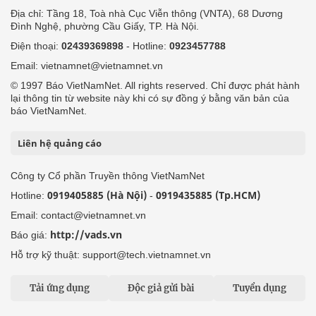
Địa chỉ: Tầng 18, Toà nhà Cục Viễn thông (VNTA), 68 Dương
Đình Nghệ, phường Cầu Giấy, TP. Hà Nội.
Điện thoại:
02439369898
- Hotline:
0923457788
Email: vietnamnet@vietnamnet.vn
© 1997 Báo VietNamNet. All rights reserved. Chỉ được phát hành
lại thông tin từ website này khi có sự đồng ý bằng văn bản của
báo VietNamNet.
Liên hệ quảng cáo
Công ty Cổ phần Truyền thông VietNamNet
0919405885 (Hà Nội)
0919435885 (Tp.HCM)
Hotline:
-
Email: contact@vietnamnet.vn
http://vads.vn
Báo giá:
Hỗ trợ kỹ thuật: support@tech.vietnamnet.vn
Tải ứng dụng
Độc giả gửi bài
Tuyển dụng