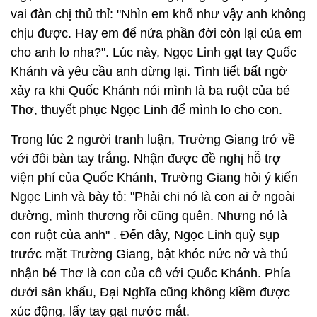
vai đàn chị thủ thỉ: "Nhìn em khổ như vậy anh không
chịu được. Hay em để nửa phần đời còn lại của em
cho anh lo nha?". Lúc này, Ngọc Linh gạt tay Quốc
Khánh và yêu cầu anh dừng lại. Tình tiết bất ngờ
xảy ra khi Quốc Khánh nói mình là ba ruột của bé
Thơ, thuyết phục Ngọc Linh để mình lo cho con.
Trong lúc 2 người tranh luận, Trường Giang trở về
với đôi bàn tay trắng. Nhận được đề nghị hỗ trợ
viện phí của Quốc Khánh, Trường Giang hỏi ý kiến
Ngọc Linh và bày tỏ: "Phải chi nó là con ai ở ngoài
đường, mình thương rồi cũng quên. Nhưng nó là
con ruột của anh" . Đến đây, Ngọc Linh quỳ sụp
trước mặt Trường Giang, bật khóc nức nở và thú
nhận bé Thơ là con của cô với Quốc Khánh. Phía
dưới sân khấu, Đại Nghĩa cũng không kiềm được
xúc động, lấy tay gạt nước mắt.