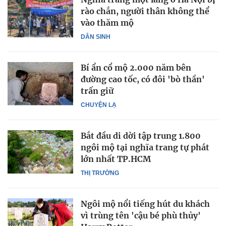
rào chắn, người thân không thể
vào thăm mộ
DÂN SINH
Bí ẩn cổ mộ 2.000 năm bên
đường cao tốc, có đôi 'bò thần'
trấn giữ
CHUYỆN LẠ
Bắt đầu di dời tập trung 1.800
ngôi mộ tại nghĩa trang tự phát
lớn nhất TP.HCM
THỊ TRƯỜNG
Ngôi mộ nổi tiếng hút du khách
vì trùng tên 'cậu bé phù thủy'