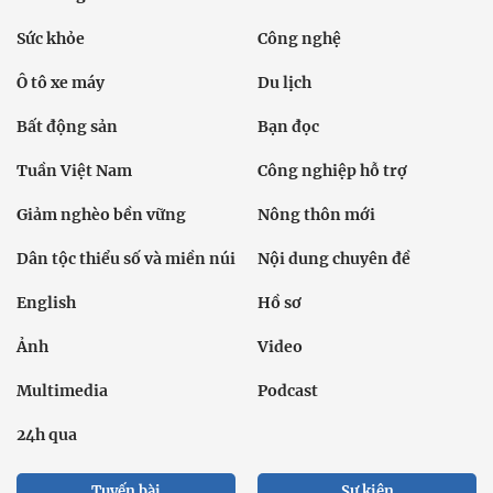
Sức khỏe
Công nghệ
Ô tô xe máy
Du lịch
Bất động sản
Bạn đọc
Tuần Việt Nam
Công nghiệp hỗ trợ
Giảm nghèo bền vững
Nông thôn mới
Dân tộc thiểu số và miền núi
Nội dung chuyên đề
English
Hồ sơ
Ảnh
Video
Multimedia
Podcast
24h qua
Tuyến bài
Sự kiện