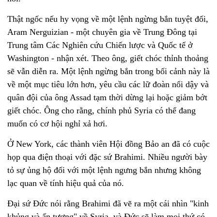
Thật ngốc nếu hy vọng về một lệnh ngừng bắn tuyệt đối,
Aram Nerguizian - một chuyên gia về Trung Đông tại
Trung tâm Các Nghiên cứu Chiến lược và Quốc tế ở
Washington - nhận xét. Theo ông, giết chóc thỉnh thoảng
sẽ vẫn diễn ra. Một lệnh ngừng bắn trong bối cảnh này là
về một mục tiêu lớn hơn, yêu cầu các lữ đoàn nổi dậy và
quân đội của ông Assad tạm thời dừng lại hoặc giảm bớt
giết chóc. Ông cho rằng, chính phủ Syria có thể đang
muốn có cơ hội nghỉ xả hơi.
Ở New York, các thành viên Hội đồng Bảo an đã có cuộc
họp qua điện thoại với đặc sứ Brahimi. Nhiều người bày
tỏ sự ủng hộ đối với một lệnh ngưng bắn nhưng không
lạc quan về tính hiệu quả của nó.
Đại sứ Đức nói rằng Brahimi đã vẽ ra một cái nhìn "kinh
khủng và ấn tượng" về Syria, và Đức sẽ làm mọi thứ có