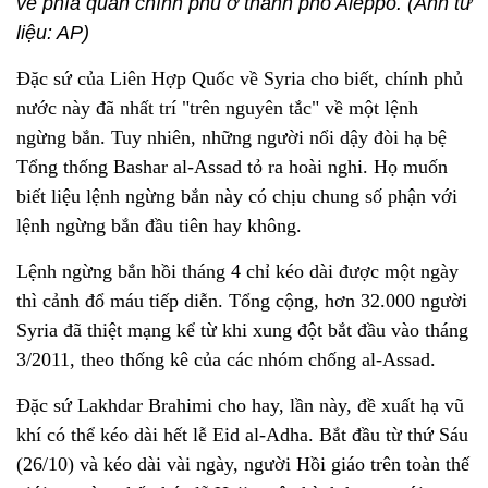
về phía quân chính phủ ở thành phố Aleppo. (Ảnh tư
liệu: AP)
Đặc sứ của Liên Hợp Quốc về Syria cho biết, chính phủ
nước này đã nhất trí "trên nguyên tắc" về một lệnh
ngừng bắn. Tuy nhiên, những người nổi dậy đòi hạ bệ
Tổng thống Bashar al-Assad tỏ ra hoài nghi. Họ muốn
biết liệu lệnh ngừng bắn này có chịu chung số phận với
lệnh ngừng bắn đầu tiên hay không.
Lệnh ngừng bắn hồi tháng 4 chỉ kéo dài được một ngày
thì cảnh đổ máu tiếp diễn. Tổng cộng, hơn 32.000 người
Syria đã thiệt mạng kể từ khi xung đột bắt đầu vào tháng
3/2011, theo thống kê của các nhóm chống al-Assad.
Đặc sứ Lakhdar Brahimi cho hay, lần này, đề xuất hạ vũ
khí có thể kéo dài hết lễ Eid al-Adha. Bắt đầu từ thứ Sáu
(26/10) và kéo dài vài ngày, người Hồi giáo trên toàn thế