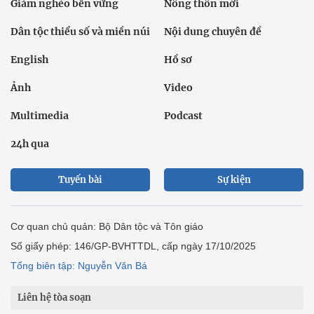
Giảm nghèo bền vững
Nông thôn mới
Dân tộc thiểu số và miền núi
Nội dung chuyên đề
English
Hồ sơ
Ảnh
Video
Multimedia
Podcast
24h qua
Tuyến bài
Sự kiện
Cơ quan chủ quản: Bộ Dân tộc và Tôn giáo
Số giấy phép: 146/GP-BVHTTDL, cấp ngày 17/10/2025
Tổng biên tập: Nguyễn Văn Bá
Liên hệ tòa soạn