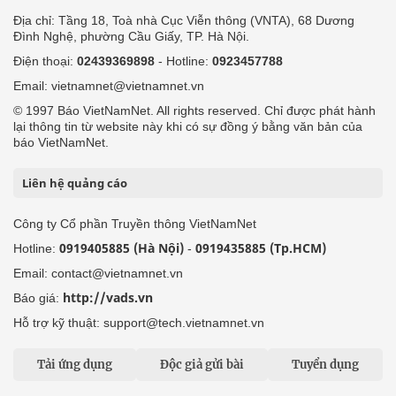
Địa chỉ: Tầng 18, Toà nhà Cục Viễn thông (VNTA), 68 Dương
Đình Nghệ, phường Cầu Giấy, TP. Hà Nội.
Điện thoại:
02439369898
- Hotline:
0923457788
Email: vietnamnet@vietnamnet.vn
© 1997 Báo VietNamNet. All rights reserved. Chỉ được phát hành
lại thông tin từ website này khi có sự đồng ý bằng văn bản của
báo VietNamNet.
Liên hệ quảng cáo
Công ty Cổ phần Truyền thông VietNamNet
0919405885 (Hà Nội)
0919435885 (Tp.HCM)
Hotline:
-
Email: contact@vietnamnet.vn
http://vads.vn
Báo giá:
Hỗ trợ kỹ thuật: support@tech.vietnamnet.vn
Tải ứng dụng
Độc giả gửi bài
Tuyển dụng