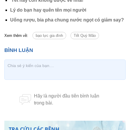
'Tết này con không được về nhà!'
Lý do bạn hay quên tên mọi người
Uống rượu, bia pha chung nước ngọt có giảm say?
Xem thêm về:
bạo lực gia đình
Tết Quý Mão
TRA CỨU CÁC BỆNH