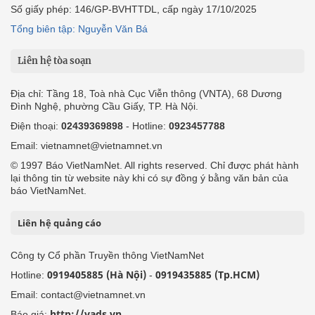
Số giấy phép: 146/GP-BVHTTDL, cấp ngày 17/10/2025
Tổng biên tập: Nguyễn Văn Bá
Liên hệ tòa soạn
Địa chỉ: Tầng 18, Toà nhà Cục Viễn thông (VNTA), 68 Dương
Đình Nghệ, phường Cầu Giấy, TP. Hà Nội.
Điện thoại:
02439369898
- Hotline:
0923457788
Email: vietnamnet@vietnamnet.vn
© 1997 Báo VietNamNet. All rights reserved. Chỉ được phát hành
lại thông tin từ website này khi có sự đồng ý bằng văn bản của
báo VietNamNet.
Liên hệ quảng cáo
Công ty Cổ phần Truyền thông VietNamNet
0919405885 (Hà Nội)
0919435885 (Tp.HCM)
Hotline:
-
Email: contact@vietnamnet.vn
http://vads.vn
Báo giá: