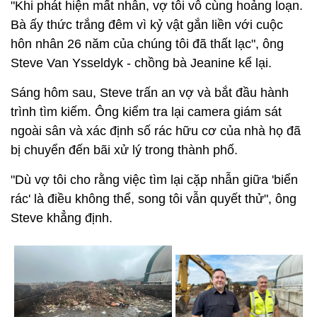
"Khi phát hiện mất nhẫn, vợ tôi vô cùng hoảng loạn.
Bà ấy thức trắng đêm vì kỷ vật gắn liền với cuộc
hôn nhân 26 năm của chúng tôi đã thất lạc", ông
Steve Van Ysseldyk - chồng bà Jeanine kể lại.
Sáng hôm sau, Steve trấn an vợ và bắt đầu hành
trình tìm kiếm. Ông kiểm tra lại camera giám sát
ngoài sân và xác định số rác hữu cơ của nhà họ đã
bị chuyển đến bãi xử lý trong thành phố.
"Dù vợ tôi cho rằng việc tìm lại cặp nhẫn giữa 'biển
rác' là điều không thể, song tôi vẫn quyết thử", ông
Steve khẳng định.