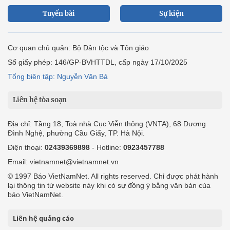
Tuyến bài
Sự kiện
Cơ quan chủ quản: Bộ Dân tộc và Tôn giáo
Số giấy phép: 146/GP-BVHTTDL, cấp ngày 17/10/2025
Tổng biên tập: Nguyễn Văn Bá
Liên hệ tòa soạn
Địa chỉ: Tầng 18, Toà nhà Cục Viễn thông (VNTA), 68 Dương
Đình Nghệ, phường Cầu Giấy, TP. Hà Nội.
Điện thoại:
02439369898
- Hotline:
0923457788
Email: vietnamnet@vietnamnet.vn
© 1997 Báo VietNamNet. All rights reserved. Chỉ được phát hành
lại thông tin từ website này khi có sự đồng ý bằng văn bản của
báo VietNamNet.
Liên hệ quảng cáo